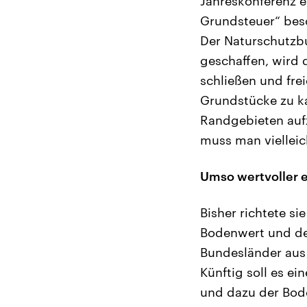
Jahreskonferenz e
Grundsteuer“ bes
Der Naturschutzbu
geschaffen, wird 
schließen und fre
Grundstücke zu ka
Randgebieten aufz
muss man vielleic
Umso wertvoller e
Bisher richtete s
Bodenwert und dem
Bundesländer aus
Künftig soll es e
und dazu der Bode