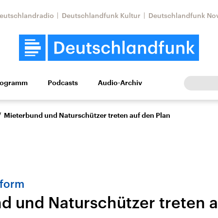
eutschlandradio
Deutschlandfunk Kultur
Deutschlandfunk No
rogramm
Podcasts
Audio-Archiv
Wirtschaft
Wissen
Kultur
Europa
Gesellschaf
/
Mieterbund und Naturschützer treten auf den Plan
eform
d und Naturschützer treten a
Nahostkonflikt
Iran
le Beiträge,
Aktuelle Lage und
Aktuelle Lage und