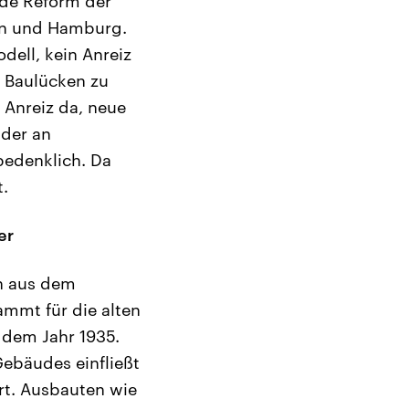
nde Reform der
rn und Hamburg.
ell, kein Anreiz
, Baulücken zu
 Anreiz da, neue
lder an
bedenklich. Da
t.
er
ch aus dem
ammt für die alten
 dem Jahr 1935.
Gebäudes einfließt
rt. Ausbauten wie