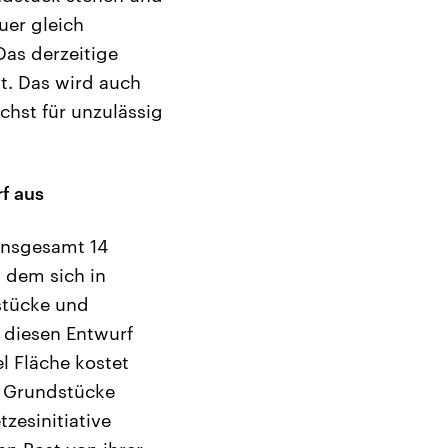
uer gleich
Das derzeitige
ht. Das wird auch
chst für unzulässig
f aus
insgesamt 14
 dem sich in
stücke und
 diesen Entwurf
l Fläche kostet
e Grundstücke
zesinitiative