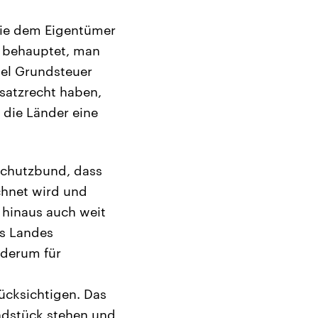
die dem Eigentümer
er behauptet, man
iel Grundsteuer
satzrecht haben,
 die Länder eine
schutzbund, dass
chnet wird und
 hinaus auch weit
es Landes
ederum für
ücksichtigen. Das
undstück stehen und