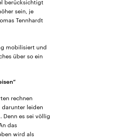
l berücksichtigt
öher sein, je
Thomas Tennhardt
g mobilisiert und
ches über so ein
eisen“
rten rechnen
 darunter leiden
Denn es sei völlig
 An das
oben wird als