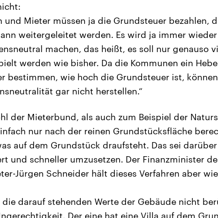
nicht:
n und Mieter müssen ja die Grundsteuer bezahlen, 
e kann weitergeleitet werden. Es wird ja immer wied
nsneutral machen, das heißt, es soll nur genauso v
pielt werden wie bisher. Da die Kommunen ein Hebe
er bestimmen, wie hoch die Grundsteuer ist, können
neutralität gar nicht herstellen.“
hl der Mieterbund, als auch zum Beispiel der Natur
infach nur nach der reinen Grundstücksfläche bere
as auf dem Grundstück draufsteht. Das sei darüber
rt und schneller umzusetzen. Der Finanzminister d
ter-Jürgen Schneider hält dieses Verfahren aber wi
die darauf stehenden Werte der Gebäude nicht ber
ngerechtigkeit. Der eine hat eine Villa auf dem Gr