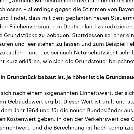
ine „zeitnahe Bundesratsinitiative für eine umfasse
chlossen – allerdings gegen die Stimmen von Baye
nd findet, dass mit dem geplanten neuen Steuermod
den Flächenverbrauch in Deutschland zu reduzieren
ie Grundstücke zu bebauen. Stattdessen sei eher ein
ufen und leer stehen zu lassen und zum Beispiel Fe
ukaufen – und das sei auch Naturschutzsicht sehr 
ht kurz erklären, wie sich die Grundsteuer berechne
in Grundstück bebaut ist, je höher ist die Grundsteu
ie sich nach einem sogenannten Einheitswert, der si
 Gebäudewert ergibt. Dieser Wert ist uralt und st
 dem Jahr 1964 und für die neuen Bundesländer aus
inen Kostenwert geben, in den der Verkehrswert des 
nrichtwert, und die Berechnung ist hoch komplizie