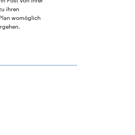
nn Post von ihrer
u ihren
 Plan womöglich
rgehen.