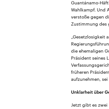
Guantánamo-Häftl
Wahlkampf. Und A
verstoße gegen d
Zustimmung des g
„Gesetzlosigkeit 
Regierungsführun
die ehemaligen G
Präsident seines 
Verfassungsgerich
früheren Präside
aufzunehmen, sei 
Unklarheit über 
Jetzt gibt es zwe