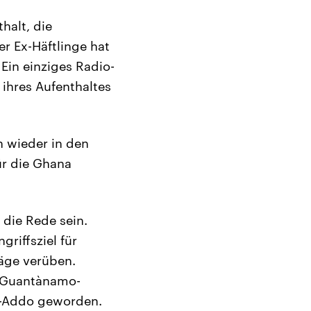
halt, die
r Ex-Häftlinge hat
Ein einziges Radio-
ihres Aufenthaltes
n wieder in den
ür die Ghana
die Rede sein.
riffsziel für
läge verüben.
n Guantànamo-
fo-Addo geworden.