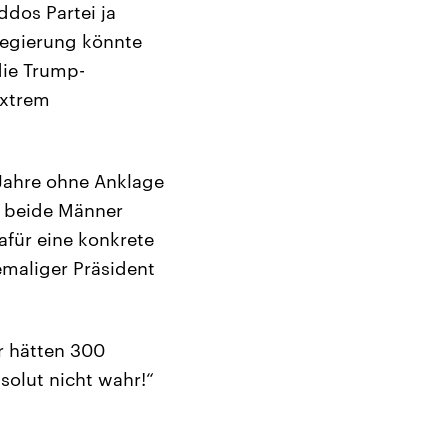
ddos Partei ja
Regierung könnte
die Trump-
extrem
Jahre ohne Anklage
, beide Männer
afür eine konkrete
emaliger Präsident
ir hätten 300
solut nicht wahr!“