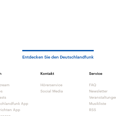
Entdecken Sie den Deutschlandfunk
n
Kontakt
Service
tream
Hörerservice
FAQ
os
Social Media
Newsletter
asts
Veranstaltunge
schlandfunk App
Musikliste
richten App
RSS
uenzen