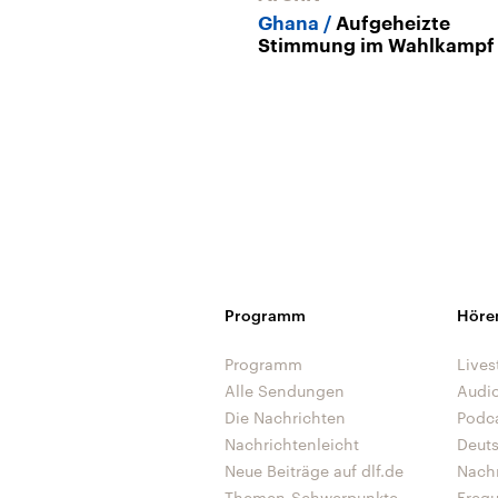
Ghana
Aufgeheizte
Stimmung im Wahlkampf
Programm
Höre
Programm
Lives
Alle Sendungen
Audi
Die Nachrichten
Podc
Nachrichtenleicht
Deut
Neue Beiträge auf dlf.de
Nach
Themen-Schwerpunkte
Freq