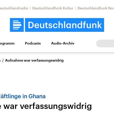
eutschlandradio
Deutschlandfunk Kultur
Deutschlandfunk No
rogramm
Podcasts
Audio-Archiv
Wirtschaft
Wissen
Kultur
Europa
Gesellschaf
/
n
Aufnahme war verfassungswidrig
ftlinge in Ghana
war verfassungswidrig
Nahostkonflikt
Iran
le Beiträge,
Aktuelle Lage und
Aktuelle Lage und