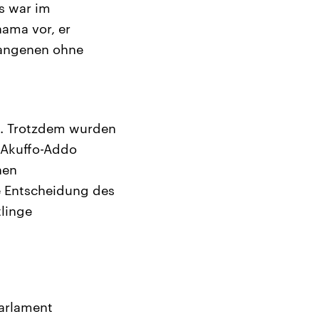
s war im
ama vor, er
fangenen ohne
s. Trotzdem wurden
 Akuffo-Addo
hen
ie Entscheidung des
linge
Parlament