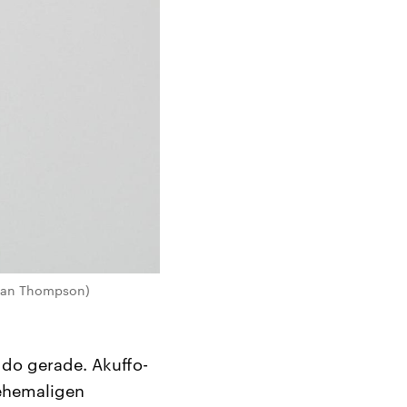
stian Thompson)
ddo gerade. Akuffo-
 ehemaligen