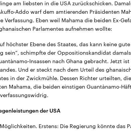
inge am liebsten in die USA zurückschicken. Damal
kuffo-Addo warf dem amtierenden Präsidenten Mah
ie Verfassung. Eben weil Mahama die beiden Ex-Ge
hanaischen Parlamentes aufnehmen wollte:
auf höchster Ebene des Staates, das kann keine gute
g sein“, schimpfte der Oppositionskandidat damal
uantànamo-Insassen nach Ghana gebracht. Jetzt ist
Landes. Und er steckt nach dem Urteil des ghanaisc
tes in der Zwickmühle. Dessen Richter urteilten, d
nten Mahama, die beiden einstigen Guantànamo-Häft
verfassungswidrig.
Gegenleistungen der USA
i Möglichkeiten. Erstens: Die Regierung könnte das 