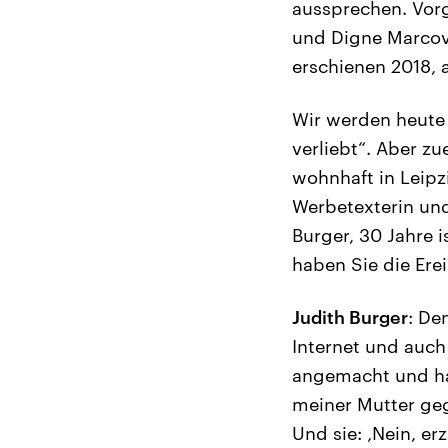
aussprechen. Vor
und Digne Marcovi
erschienen 2018, 
Wir werden heute
verliebt“. Aber zu
wohnhaft in Leipz
Werbetexterin und 
Burger, 30 Jahre i
haben Sie die Ere
Judith Burger
: De
Internet und auc
angemacht und ha
meiner Mutter geg
Und sie: ‚Nein, e