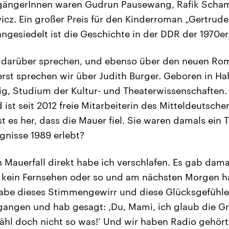
gängerInnen waren Gudrun Pausewang, Rafik Schami
cz. Ein großer Preis für den Kinderroman „Gertrude
angesiedelt ist die Geschichte in der DDR der 1970er
 darüber sprechen, und ebenso über den neuen Ro
erst sprechen wir über Judith Burger. Geboren in Ha
ig, Studium der Kultur- und Theaterwissenschaften. S
ist seit 2012 freie Mitarbeiterin des Mitteldeutsch
st es her, dass die Mauer fiel. Sie waren damals ein 
ignisse 1989 erlebt?
n Mauerfall direkt habe ich verschlafen. Es gab dama
h kein Fernsehen oder so und am nächsten Morgen h
be dieses Stimmengewirr und diese Glücksgefühle 
angen und hab gesagt: ‚Du, Mami, ich glaub die Gre
rzähl doch nicht so was!’ Und wir haben Radio gehör