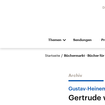
D
Themen
Sendungen
P
Die Nachrichten
Politik
/
Startseite
Büchermarkt - Bücher für
Hörspiel und Feature
Musik
Archiv
Gustav-Heinem
Gertrude 
Landtagswahl Sachsen-
USA
Anhalt 2026
Aktuel