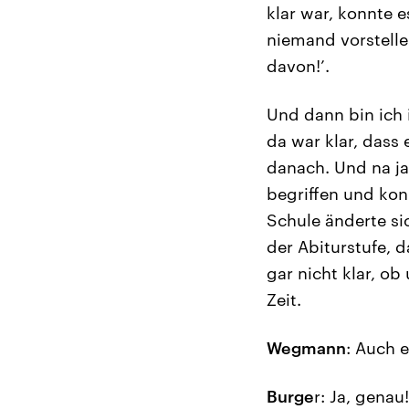
klar war, konnte 
niemand vorstellen
davon!’.
Und dann bin ich 
da war klar, dass
danach. Und na ja,
begriffen und konn
Schule änderte sic
der Abiturstufe, d
gar nicht klar, o
Zeit.
Wegmann
: Auch e
Burge
r: Ja, genau!