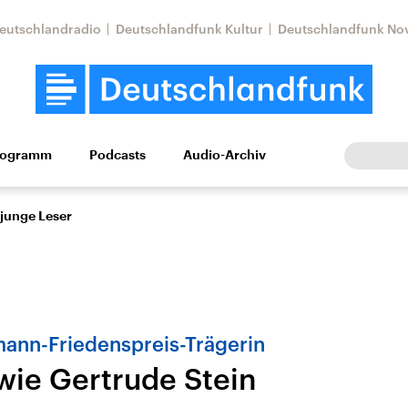
eutschlandradio
Deutschlandfunk Kultur
Deutschlandfunk No
rogramm
Podcasts
Audio-Archiv
Wirtschaft
Wissen
Kultur
Europa
Gesellschaf
 junge Leser
ann-Friedenspreis-Trägerin
wie Gertrude Stein
Nahostkonflikt
Iran
le Beiträge,
Aktuelle Lage und
Aktuelle Lage und