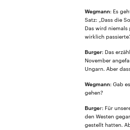
Wegmann
: Es ge
Satz: „Dass die S
Das wird niemals 
wirklich passierte
Burger
: Das erzäh
November angefang
Ungarn. Aber dass 
Wegmann
: Gab e
gehen?
Burge
r: Für unse
den Westen gegan
gestellt hatten. A