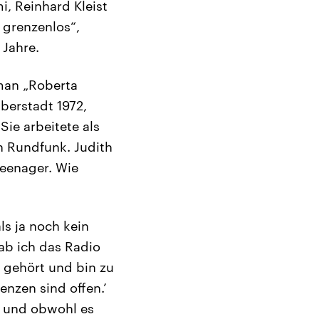
, Reinhard Kleist
 grenzenlos“,
 Jahre.
man „Roberta
lberstadt 1972,
ie arbeitete als
en Rundfunk. Judith
Teenager. Wie
ls ja noch kein
ab ich das Radio
gehört und bin zu
nzen sind offen.’
t und obwohl es