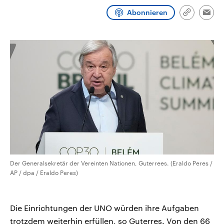
CDU, SPD und FDP regiert.-
aktuelle Weltgeschehen.
Abonnieren
Umfragen, Prognosen,
Link
Emai
Wahlprogramme, aktuelle Berichte
kopieren/te
Sendungen
Programm
Podcasts
und Hintergründe zu den Parteien
und Kandidaten der anstehenden
Wahl.
Audio-Archiv
Der Generalsekretär der Vereinten Nationen, Guterrees. (Eraldo Peres /
AP / dpa / Eraldo Peres)
Die Einrichtungen der UNO würden ihre Aufgaben
trotzdem weiterhin erfüllen, so Guterres. Von den 66