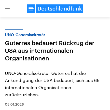
Close
menu
UNO-Generalsekretär
Themen
Guterres bedauert Rückzug der
USA aus internationalen
Organisationen
UNO-Generalsekretär Guterres hat die
Ankündigung der USA bedauert, sich aus 66
Landtagswahl Sachsen-Anhalt
USA
internationalen Organisationen
2026
Aktuelle Beiträge, Analys
Alle Informationen
zurückzuziehen.
Hintergründe
Sachsen-Anhalt wählt am 6.
Wirtschaftlich und militäri
September 2026 einen neuen
gehören die Vereinigten S
08.01.2026
Landtag. Seit 2021 wird das
den mächtigsten Ländern 
Bundesland von einer Koalition aus
mit großem Einfluss auf d