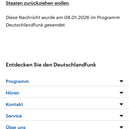
Staaten zurückziehen wollen
.
Diese Nachricht wurde am 08.01.2026 im Programm
Deutschlandfunk gesendet.
Entdecken Sie den Deutschlandfunk
Programm
Programm
Hören
Alle Sendungen
Livestream
Kontakt
Die Nachrichten
Audios
Hörerservice
Service
Nachrichtenleicht
Podcasts
Social Media
FAQ
Über uns
Neue Beiträge auf dlf.de