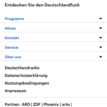
Entdecken Sie den Deutschlandfunk
Programm
Programm
Hören
Alle Sendungen
Livestream
Kontakt
Die Nachrichten
Audios
Hörerservice
Service
Nachrichtenleicht
Podcasts
Social Media
FAQ
Über uns
Neue Beiträge auf dlf.de
Deutschlandfunk App
Newsletter
Deutschlandradio
Themen-Schwerpunkte
Nachrichten App
Deutschlandradio
Veranstaltungen
Presse
Frequenzen
Datenschutzerklärung
Musikliste
Ausbildung und Karriere
Nutzungsbedingungen
RSS
Transparenz
Impressum
Korrekturen
Barrierefreiheit
Partner
ARD
|
ZDF
|
Phoenix
|
arte
|