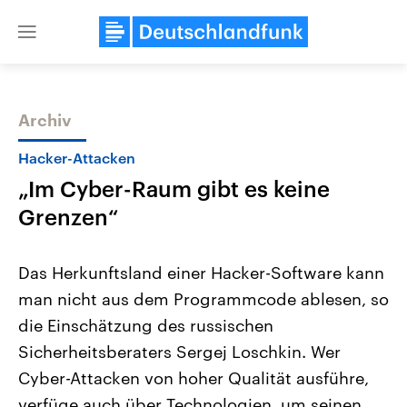
Close
menu
Archiv
Themen
Hacker-Attacken
„Im Cyber-Raum gibt es keine
Grenzen“
Das Herkunftsland einer Hacker-Software kann
man nicht aus dem Programmcode ablesen, so
Landtagswahl Sachsen-Anhalt
USA
die Einschätzung des russischen
2026
Aktuelle Beiträge, Analys
Alle Informationen
Hintergründe
Sicherheitsberaters Sergej Loschkin. Wer
Sachsen-Anhalt wählt am 6.
Wirtschaftlich und militäri
September 2026 einen neuen
gehören die Vereinigten S
Cyber-Attacken von hoher Qualität ausführe,
Landtag. Seit 2021 wird das
den mächtigsten Ländern 
verfüge auch über Technologien, um seinen
Bundesland von einer Koalition aus
mit großem Einfluss auf d