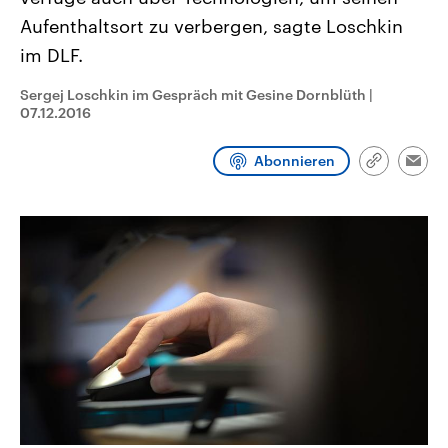
CDU, SPD und FDP regiert.-
aktuelle Weltgeschehen.
Aufenthaltsort zu verbergen, sagte Loschkin
Umfragen, Prognosen,
Wahlprogramme, aktuelle Berichte
im DLF.
Sendungen
Programm
Podcasts
und Hintergründe zu den Parteien
und Kandidaten der anstehenden
Wahl.
Sergej Loschkin im Gespräch mit Gesine Dornblüth
|
Audio-Archiv
07.12.2016
Abonnieren
Link
Emai
kopieren/te