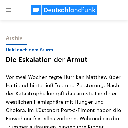
Close
menu
Archiv
Themen
Haiti nach dem Sturm
Die Eskalation der Armut
Vor zwei Wochen fegte Hurrikan Matthew über
Haiti und hinterließ Tod und Zerstörung. Nach
der Katastrophe kämpft das ärmste Land der
Landtagswahl Sachsen-Anhalt
USA
westlichen Hemisphäre mit Hunger und
2026
Aktuelle Beiträge, Analys
Alle Informationen
Cholera. Im Küstenort Port-à-Piment haben die
Hintergründe
Sachsen-Anhalt wählt am 6.
Wirtschaftlich und militäri
Einwohner fast alles verloren. Während sie die
September 2026 einen neuen
gehören die Vereinigten S
Landtag. Seit 2021 wird das
den mächtigsten Ländern 
Trümmer aufräumen, singen ihre Kinder –
Bundesland von einer Koalition aus
mit großem Einfluss auf d