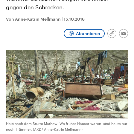
CDU, SPD und FDP regiert.-
aktuelle Weltgeschehen.
gegen den Schrecken.
Umfragen, Prognosen,
Wahlprogramme, aktuelle Berichte
Sendungen
Programm
Podcasts
und Hintergründe zu den Parteien
Von Anne-Katrin Mellmann
|
15.10.2016
und Kandidaten der anstehenden
Wahl.
Audio-Archiv
Abonnieren
Link
Emai
kopieren/te
Haiti nach dem Sturm Mathew: Wo früher Häuser waren, sind heute nur
noch Trümmer. (ARD/ Anne-Katrin Mellmann)