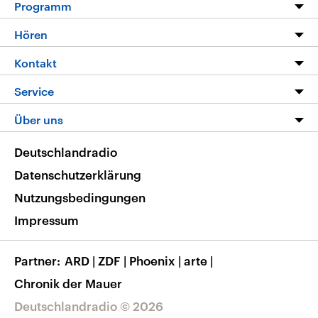
Programm
Programm
Hören
Alle Sendungen
Livestream
Kontakt
Die Nachrichten
Audios
Hörerservice
Service
Nachrichtenleicht
Podcasts
Social Media
FAQ
Über uns
Neue Beiträge auf dlf.de
Deutschlandfunk App
Newsletter
Deutschlandradio
Themen-Schwerpunkte
Nachrichten App
Deutschlandradio
Veranstaltungen
Presse
Frequenzen
Datenschutzerklärung
Musikliste
Ausbildung und Karriere
Nutzungsbedingungen
RSS
Transparenz
Impressum
Korrekturen
Barrierefreiheit
Partner
ARD
|
ZDF
|
Phoenix
|
arte
|
Chronik der Mauer
Deutschlandradio © 2026