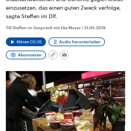
CDU, SPD und FDP regiert.-
aktuelle Weltgeschehen.
einzusetzen, das einen guten Zweck verfolge,
Umfragen, Prognosen,
Wahlprogramme, aktuelle Berichte
sagte Steffen im Dlf.
Sendungen
Programm
Podcasts
und Hintergründe zu den Parteien
und Kandidaten der anstehenden
Wahl.
Till Steffen im Gespräch mit Ute Meyer
|
31.05.2019
Audio-Archiv
Hören
05:36
Audio herunterladen
Abonnieren
Link
Email
kopieren/teilen