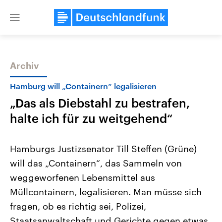
Close
menu
Archiv
Themen
Hamburg will „Containern“ legalisieren
„Das als Diebstahl zu bestrafen,
halte ich für zu weitgehend“
Hamburgs Justizsenator Till Steffen (Grüne)
will das „Containern“, das Sammeln von
Landtagswahl Sachsen-Anhalt
USA
weggeworfenen Lebensmittel aus
2026
Aktuelle Beiträge, Analys
Alle Informationen
Hintergründe
Müllcontainern, legalisieren. Man müsse sich
Sachsen-Anhalt wählt am 6.
Wirtschaftlich und militäri
September 2026 einen neuen
gehören die Vereinigten S
fragen, ob es richtig sei, Polizei,
Landtag. Seit 2021 wird das
den mächtigsten Ländern 
Staatsanwaltschaft und Gerichte gegen etwas
Bundesland von einer Koalition aus
mit großem Einfluss auf d