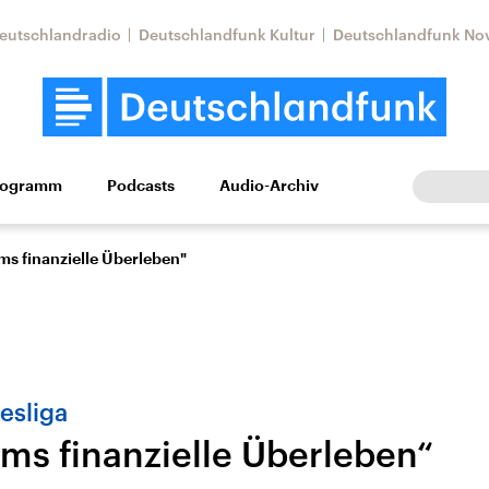
eutschlandradio
Deutschlandfunk Kultur
Deutschlandfunk No
rogramm
Podcasts
Audio-Archiv
Wirtschaft
Wissen
Kultur
Europa
Gesellschaf
ms finanzielle Überleben"
esliga
ums finanzielle Überleben“
Nahostkonflikt
Iran
le Beiträge,
Aktuelle Lage und
Aktuelle Lage und