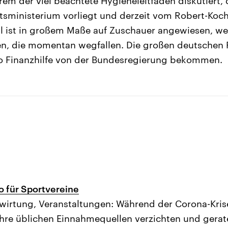
em der viel beachtete Hygieneleitfaden diskutiert,
ministerium vorliegt und derzeit vom Robert-Koch-
l ist in großem Maße auf Zuschauer angewiesen, wei
n, die momentan wegfallen. Die großen deutschen P
ro Finanzhilfe von der Bundesregierung bekommen.
o für Sportvereine
Bewirtung, Veranstaltungen: Während der Corona-Kri
ihre üblichen Einnahmequellen verzichten und gerate