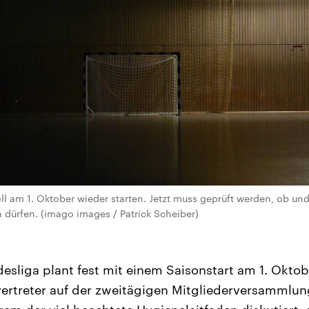
ll am 1. Oktober wieder starten. Jetzt muss geprüft werden, ob und
n dürfen. (imago images / Patrick Scheiber)
esliga plant fest mit einem Saisonstart am 1. Oktob
vertreter auf der zweitägigen Mitgliederversammlung