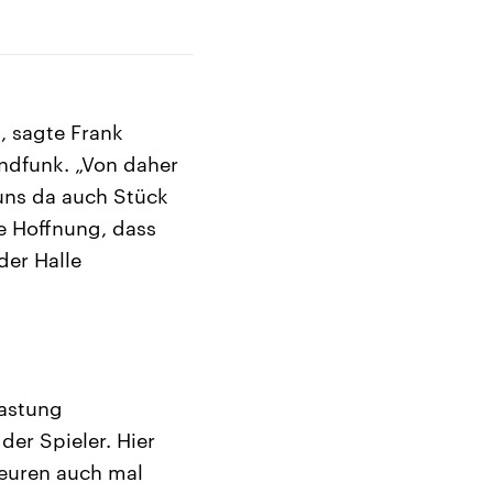
, sagte Frank
ndfunk. „Von daher
uns da auch Stück
e Hoffnung, dass
der Halle
lastung
er Spieler. Hier
euren auch mal