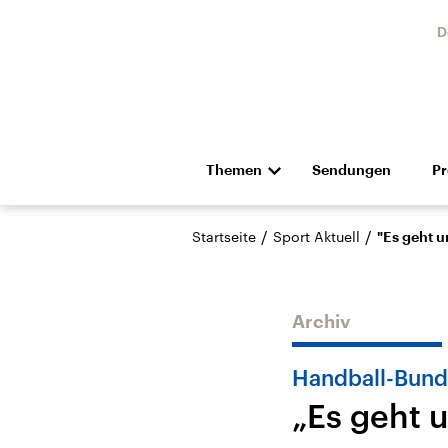
D
Themen
Sendungen
P
Die Nachrichten
Politik
/
/
Startseite
Sport Aktuell
"Es geht u
Hörspiel und Feature
Musik
Archiv
Handball-Bund
„Es geht 
Landtagswahl Sachsen-
USA
Anhalt 2026
Aktuel