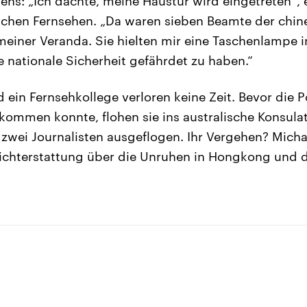
ens: „Ich dachte, meine Haustür wird eingetreten“, e
schen Fernsehen. „Da waren sieben Beamte der chin
 meiner Veranda. Sie hielten mir eine Taschenlampe 
e nationale Sicherheit gefährdet zu haben.“
 ein Fernsehkollege verloren keine Zeit. Bevor die P
kommen konnte, flohen sie ins australische Konsulat
zwei Journalisten ausgeflogen. Ihr Vergehen? Micha
richterstattung über die Unruhen in Hongkong und 