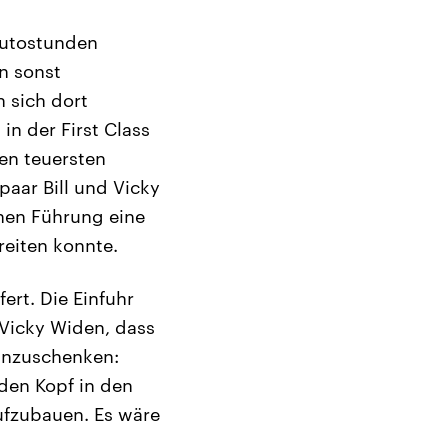
Autostunden
n sonst
 sich dort
n der First Class
den teuersten
paar Bill und Vicky
chen Führung eine
reiten konnte.
ert. Die Einfuhr
 Vicky Widen, dass
einzuschenken:
 den Kopf in den
ufzubauen. Es wäre