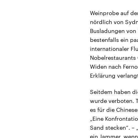
Weinprobe auf dem
nördlich von Sydn
Busladungen von T
bestenfalls ein p
internationaler Fl
Nobelrestaurants 
Widen nach Fernos
Erklärung verlang
Seitdem haben die
wurde verboten. T
es für die Chines
„Eine Konfrontatio
Sand stecken“. – 
ein Jammer, wenn 