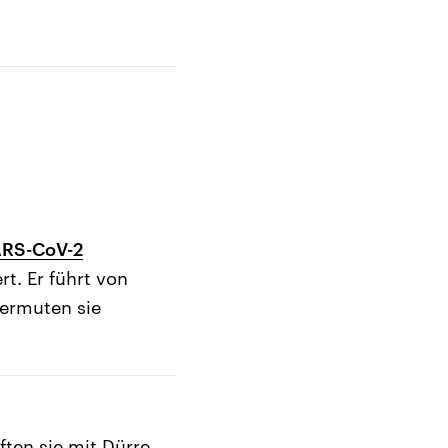
ARS-CoV-2
t. Er führt von
ermuten sie
ten sie mit Dürre