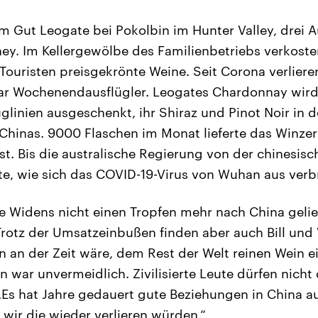
 Gut Leogate bei Pokolbin im Hunter Valley, drei 
ey. Im Kellergewölbe des Familienbetriebs verkoste
ouristen preisgekrönte Weine. Seit Corona verlieren
aar Wochenendausflügler. Leogates Chardonnay wird i
uglinien ausgeschenkt, ihr Shiraz und Pinot Noir in 
Chinas. 9000 Flaschen im Monat lieferte das Winzer
t. Bis die australische Regierung von der chinesis
te, wie sich das COVID-19-Virus von Wuhan aus verb
 Widens nicht einen Tropfen mehr nach China gelief
rotz der Umsatzeinbußen finden aber auch Bill und
en an der Zeit wäre, dem Rest der Welt reinen Wein 
n war unvermeidlich. Zivilisierte Leute dürfen nicht
„Es hat Jahre gedauert gute Beziehungen in China a
wir die wieder verlieren würden.“