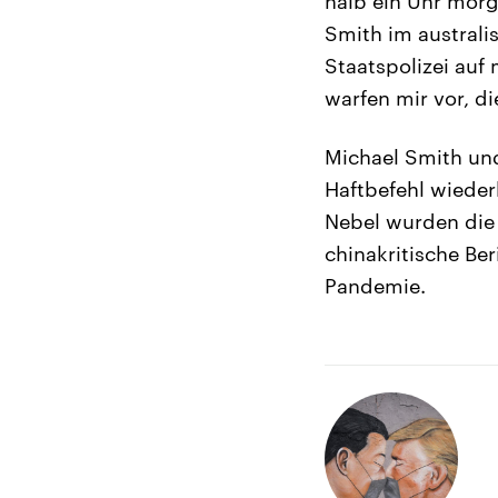
halb ein Uhr morg
Smith im australi
Staatspolizei auf
warfen mir vor, di
Michael Smith und
Haftbefehl wieder
Nebel wurden die 
chinakritische Be
Pandemie.