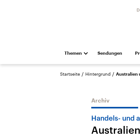
D
Themen
Sendungen
P
Die Nachrichten
Politik
/
/
Startseite
Hintergrund
Australien
Hörspiel und Feature
Musik
Archiv
Handels- und a
Australie
Landtagswahl Sachsen-
USA
Anhalt 2026
Aktuel