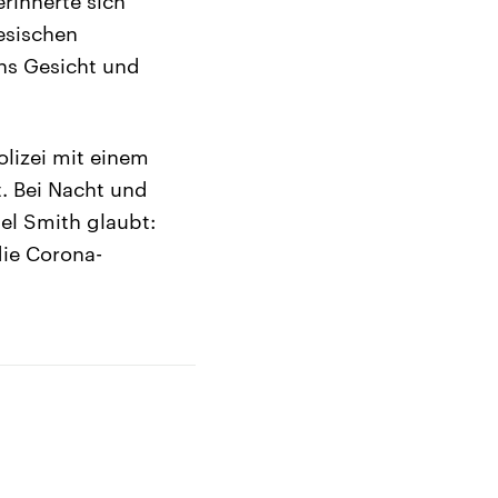
rinnerte sich
esischen
ins Gesicht und
olizei mit einem
. Bei Nacht und
el Smith glaubt:
die Corona-