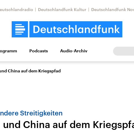
eutschlandradio
Deutschlandfunk Kultur
Deutschlandfunk No
rogramm
Podcasts
Audio-Archiv
Wirtschaft
Wissen
Kultur
Europa
Gesellschaf
 und China auf dem Kriegspfad
ndere Streitigkeiten
n und China auf dem Kriegspf
Nahostkonflikt
Iran
le Beiträge,
Aktuelle Lage und
Aktuelle Lage und