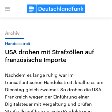
Close
menu
Archiv
Themen
Handelsstreit
USA drohen mit Strafzöllen auf
französische Importe
Nachdem es lange ruhig war im
transatlantischen Handelsstreit, knallte es am
Landtagswahl Sachsen-Anhalt
USA
Dienstag gleich zweimal. So drohen die USA
2026
Aktuelle Beiträge, Analys
Alle Informationen
Hintergründe
Frankreich wegen der Einführung einer
Sachsen-Anhalt wählt am 6.
Wirtschaftlich und militäri
September 2026 einen neuen
gehören die Vereinigten S
Digitalsteuer mit Vergeltung und prüfen
Landtag. Seit 2021 wird das
den mächtigsten Ländern 
Strafzölle auf französische Produkte wie
Bundesland von einer Koalition aus
mit großem Einfluss auf d