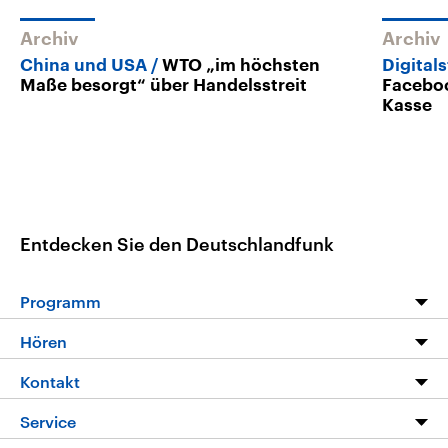
Archiv
Archiv
China und USA
WTO „im höchsten
Digital
Maße besorgt“ über Handelsstreit
Faceboo
Kasse
Entdecken Sie den Deutschlandfunk
Programm
Programm
Hören
Alle Sendungen
Livestream
Kontakt
Die Nachrichten
Audios
Hörerservice
Service
Nachrichtenleicht
Podcasts
Social Media