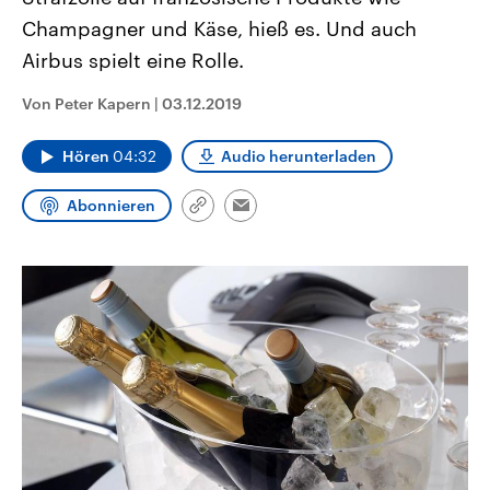
CDU, SPD und FDP regiert.-
aktuelle Weltgeschehen.
Champagner und Käse, hieß es. Und auch
Umfragen, Prognosen,
Wahlprogramme, aktuelle Berichte
Airbus spielt eine Rolle.
Sendungen
Programm
Podcasts
und Hintergründe zu den Parteien
und Kandidaten der anstehenden
Wahl.
Von Peter Kapern
|
03.12.2019
Audio-Archiv
Hören
04:32
Audio herunterladen
Abonnieren
Link
Email
kopieren/teilen