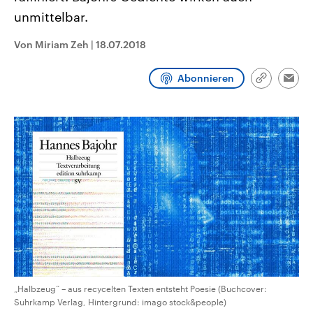
CDU, SPD und FDP regiert.-
aktuelle Weltgeschehen.
unmittelbar.
Umfragen, Prognosen,
Wahlprogramme, aktuelle Berichte
Sendungen
Programm
Podcasts
und Hintergründe zu den Parteien
Von Miriam Zeh
|
18.07.2018
und Kandidaten der anstehenden
Wahl.
Audio-Archiv
Abonnieren
Link
Emai
kopieren/te
„Halbzeug“ – aus recycelten Texten entsteht Poesie (Buchcover:
Suhrkamp Verlag, Hintergrund: imago stock&people)