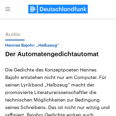
Close
menu
Archiv
Themen
Hannes Bajohr: „Halbzeug“
Der Automatengedichtautomat
Die Gedichte des Konzeptpoeten Hannes
Bajohr entstehen nicht nur am Computer. Für
seinen Lyrikband „Halbzeug“ macht der
Landtagswahl Sachsen-Anhalt
USA
promovierte Literaturwissenschaftler die
2026
Aktuelle Beiträge, Analys
Alle Informationen
technischen Möglichkeiten zur Bedingung
Hintergründe
Sachsen-Anhalt wählt am 6.
Wirtschaftlich und militäri
seines Schreibens. Das ist nicht nur witzig und
September 2026 einen neuen
gehören die Vereinigten S
Landtag. Seit 2021 wird das
den mächtigsten Ländern 
raffiniert. Bajohrs Gedichte wirken auch
Bundesland von einer Koalition aus
mit großem Einfluss auf d