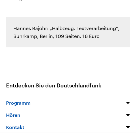
Hannes Bajohr: „Halbzeug. Textverarbeitung“,
Suhrkamp, Berlin, 109 Seiten. 16 Euro
Entdecken Sie den Deutschlandfunk
Programm
Programm
Hören
Alle Sendungen
Livestream
Kontakt
Die Nachrichten
Audios