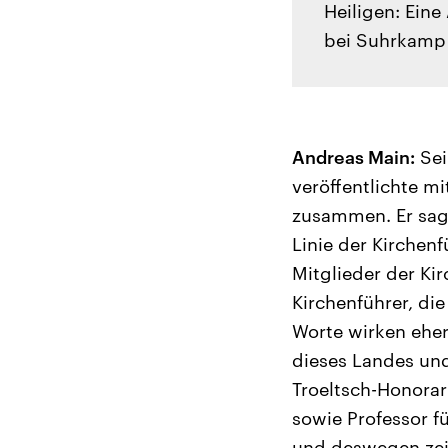
Heiligen: Eine
bei Suhrkamp 
Andreas Main:
Sei
veröffentlichte mi
zusammen. Er sagte
Linie der Kirchenf
Mitglieder der Ki
Kirchenführer, die
Worte wirken eher
dieses Landes und 
Troeltsch-Honorar
sowie Professor f
und deswegen zeic