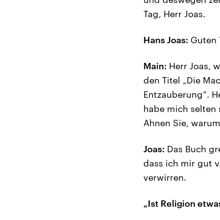
Tag, Herr Joas.
Hans Joas:
Guten T
Main:
Herr Joas, w
den Titel „Die Mac
Entzauberung“. He
habe mich selten s
Ahnen Sie, waru
Joas:
Das Buch gre
dass ich mir gut 
verwirren.
„Ist Religion etw