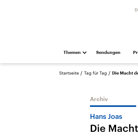
D
Themen
Sendungen
P
Die Nachrichten
Politik
/
/
Startseite
Tag für Tag
Die Macht d
Hörspiel und Feature
Musik
Archiv
Hans Joas
Die Macht
USA
Nahos
Aktuelle Beiträge,
Aktue