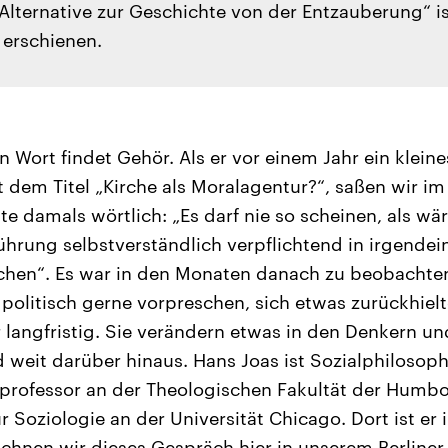
 Alternative zur Geschichte von der Entzauberung“ i
erschienen.
n Wort findet Gehör. Als er vor einem Jahr ein klein
t dem Titel „Kirche als Moralagentur?“, saßen wir i
 damals wörtlich: „Es darf nie so scheinen, als wär
ührung selbstverständlich verpflichtend in irgendei
rchen“. Es war in den Monaten danach zu beobachten
 politisch gerne vorpreschen, sich etwas zurückhiel
 langfristig. Sie verändern etwas in den Denkern und
weit darüber hinaus. Hans Joas ist Sozialphilosoph,
professor an der Theologischen Fakultät der Humbol
ür Soziologie an der Universität Chicago. Dort ist e
hnen wir dieses Gespräch hier in unserem Berliner 