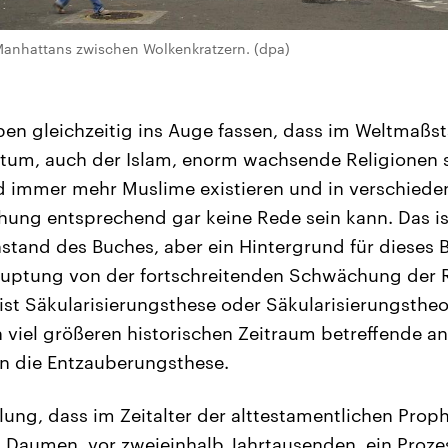
Manhattans zwischen Wolkenkratzern. (dpa)
en gleichzeitig ins Auge fassen, dass im Weltmaßs
tum, auch der Islam, enorm wachsende Religionen s
d immer mehr Muslime existieren und in verschied
ung entsprechend gar keine Rede sein kann. Das is
stand des Buches, aber ein Hintergrund für dieses 
auptung von der fortschreitenden Schwächung der R
 ist Säkularisierungsthese oder Säkularisierungstheo
 viel größeren historischen Zeitraum betreffende an
n die Entzauberungsthese.
llung, dass im Zeitalter der alttestamentlichen Prop
 Daumen, vor zweieinhalb Jahrtausenden, ein Prozes