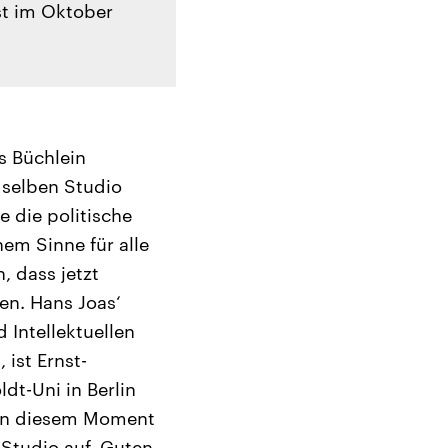
st im Oktober
es Büchlein
m selben Studio
e die politische
nem Sinne für alle
, dass jetzt
ten. Hans Joas‘
 Intellektuellen
 ist Ernst-
dt-Uni in Berlin
r in diesem Moment
Studio auf. Guten