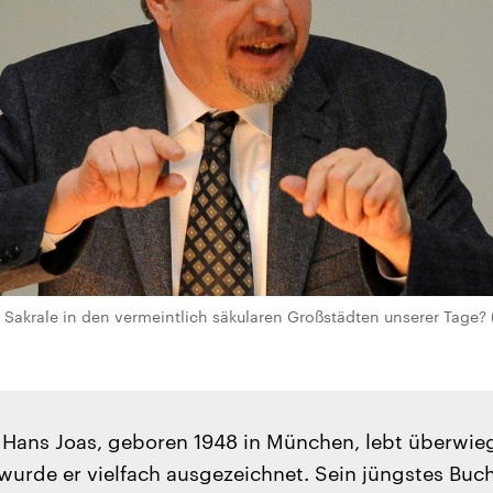
s Sakrale in den vermeintlich säkularen Großstädten unserer Tage?
 Hans Joas, geboren 1948 in München, lebt überwieg
 wurde er vielfach ausgezeichnet. Sein jüngstes Buc