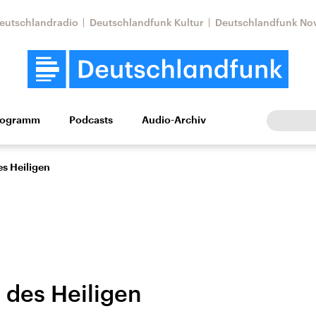
eutschlandradio
Deutschlandfunk Kultur
Deutschlandfunk No
rogramm
Podcasts
Audio-Archiv
Wirtschaft
Wissen
Kultur
Europa
Gesellschaf
es Heiligen
 des Heiligen
tkonflikt
Iran
Faktenchecks
In unseren Faktenc
lle Lage und
Aktuelle Lage und