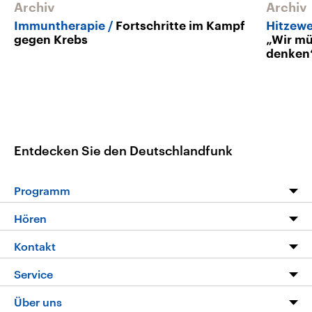
Archiv
Archiv
Immuntherapie
Fortschritte im Kampf
Hitzewe
gegen Krebs
„Wir mü
denken
Entdecken Sie den Deutschlandfunk
Programm
Programm
Hören
Alle Sendungen
Livestream
Kontakt
Die Nachrichten
Audios
Hörerservice
Service
Nachrichtenleicht
Podcasts
Social Media
FAQ
Über uns
Neue Beiträge auf dlf.de
Deutschlandfunk App