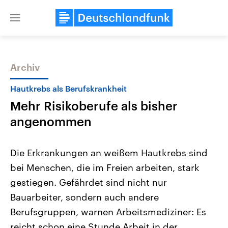
Close
menu
Archiv
Themen
Hautkrebs als Berufskrankheit
Mehr Risikoberufe als bisher
angenommen
Die Erkrankungen an weißem Hautkrebs sind
bei Menschen, die im Freien arbeiten, stark
Landtagswahl Sachsen-Anhalt
USA
gestiegen. Gefährdet sind nicht nur
2026
Aktuelle Beiträge, Analys
Alle Informationen
Hintergründe
Bauarbeiter, sondern auch andere
Sachsen-Anhalt wählt am 6.
Wirtschaftlich und militäri
September 2026 einen neuen
gehören die Vereinigten S
Berufsgruppen, warnen Arbeitsmediziner: Es
Landtag. Seit 2021 wird das
den mächtigsten Ländern 
reicht schon eine Stunde Arbeit in der
Bundesland von einer Koalition aus
mit großem Einfluss auf d