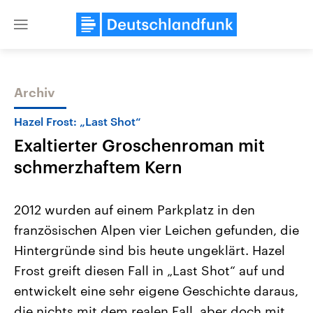
Close
menu
Archiv
Themen
Hazel Frost: „Last Shot“
Exaltierter Groschenroman mit
schmerzhaftem Kern
2012 wurden auf einem Parkplatz in den
französischen Alpen vier Leichen gefunden, die
USA
Nahostkonflikt
Hintergründe sind bis heute ungeklärt. Hazel
Aktuelle Beiträge, Analysen und
Aktuelle Lage und Hinter
Der Überfall der palästine
Hintergründe
Frost greift diesen Fall in „Last Shot“ auf und
Wirtschaftlich und militärisch
Terrororganisation Hamas
gehören die Vereinigten Staaten zu
Oktober 2023 auf Israel ha
entwickelt eine sehr eigene Geschichte daraus,
den mächtigsten Ländern der Erde,
Region wieder die Gewalt 
die nichts mit dem realen Fall, aber doch mit
mit großem Einfluss auf das
Israel möchte die Hamas z