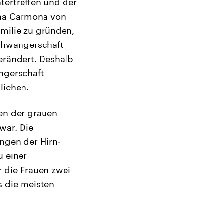
ntertreffen und der
nna Carmona von
amilie zu gründen,
Schwangerschaft
erändert. Deshalb
ngerschaft
lichen.
en der grauen
war. Die
ngen der Hirn-
u einer
r die Frauen zwei
s die meisten