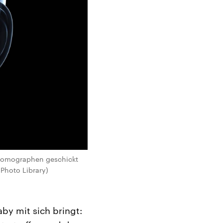
ztomographen geschickt
Photo Library)
by mit sich bringt: