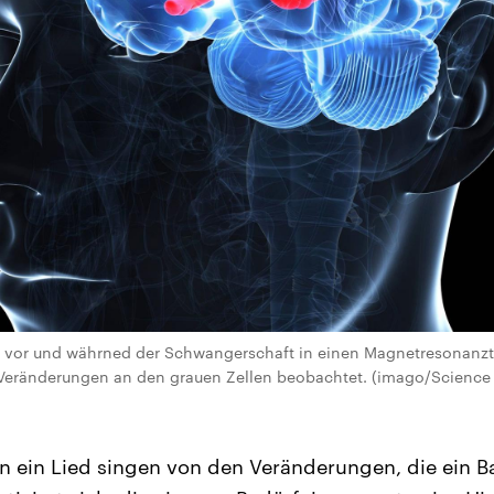
n vor und währned der Schwangerschaft in einen Magnetresonan
eränderungen an den grauen Zellen beobachtet. (imago/Science 
en ein Lied singen von den Veränderungen, die ein Ba