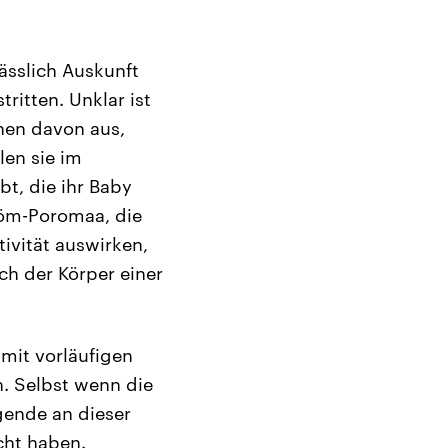
ässlich Auskunft
ritten. Unklar ist
hen davon aus,
en sie im
t, die ihr Baby
röm-Poromaa, die
tivität auswirken,
ch der Körper einer
mit vorläufigen
. Selbst wenn die
gende an dieser
cht haben.