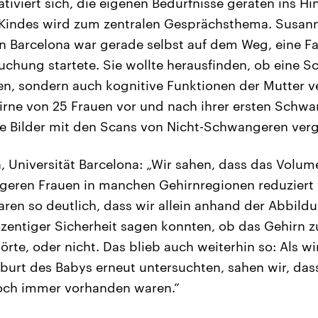
lativiert sich, die eigenen Bedürfnisse geraten ins Hi
 Kindes wird zum zentralen Gesprächsthema. Susa
on Barcelona war gerade selbst auf dem Weg, eine F
rsuchung startete. Sie wollte herausfinden, ob eine 
en, sondern auch kognitive Funktionen der Mutter v
irne von 25 Frauen vor und nach ihrer ersten Schwa
e Bilder mit den Scans von Nicht-Schwangeren verg
Universität Barcelona: „Wir sahen, dass das Volum
geren Frauen in manchen Gehirnregionen reduziert 
en so deutlich, dass wir allein anhand der Abbildu
zentiger Sicherheit sagen konnten, ob das Gehirn z
te, oder nicht. Das blieb auch weiterhin so: Als wi
burt des Babys erneut untersuchten, sahen wir, das
ch immer vorhanden waren.“