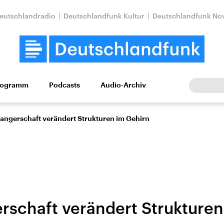
eutschlandradio
Deutschlandfunk Kultur
Deutschlandfunk No
rogramm
Podcasts
Audio-Archiv
Wirtschaft
Wissen
Kultur
Europa
Gesellschaf
ngerschaft verändert Strukturen im Gehirn
schaft verändert Strukturen
Nahostkonflikt
Iran
le Beiträge,
Aktuelle Lage und
Aktuelle Lage und