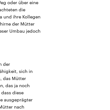
Weg oder über eine
achteten die
 und ihre Kollegen
ehirne der Mütter
dieser Umbau jedoch
n der
igkeit, sich in
s, das Mütter
en, das ja noch
 dass diese
Je ausgeprägter
Mütter nach