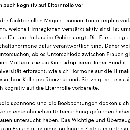
h auch kognitiv auf Elternrolle vor
der funktionellen Magnetresonanztomographie verl
, welche Hirnregionen verstärkt aktiv sind, ist umst
per für den Umbau im Gehirn sorgt. Die Forscher ge
aftshormone dafür verantwortlich sind. Daher woll
untersuchen, ob es Unterschiede zwischen Frauen gib
und Müttern, die ein Kind adoptieren. Inger Sundst
versität erforscht, wie sich Hormone auf die Hirnak
sse ihrer Kollegen überzeugend. Sie zeigten, dass si
kognitiv auf die Elternrolle vorbereite.
tudie spannend und die Beobachtungen decken sich 
wir in einer ähnlichen Untersuchung gefunden haben
Frauen untersucht haben: Das Wichtige und Überzeu
sie die Frauen über einen so langen Zeitraum untersu