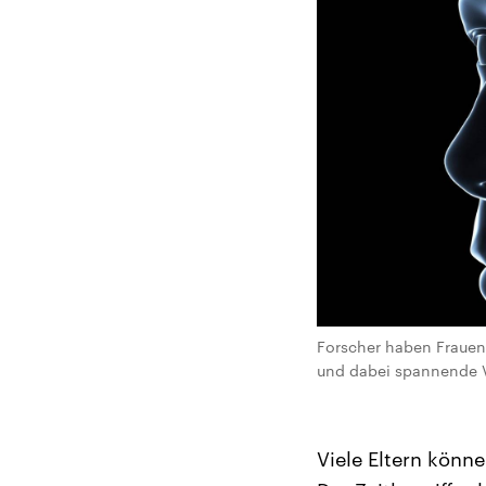
Forscher haben Fraue
und dabei spannende V
Viele Eltern könn