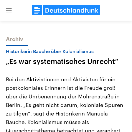
Close
menu
Archiv
Themen
Historikerin Bauche über Kolonialismus
„Es war systematisches Unrecht“
Bei den Aktivistinnen und Aktivisten für ein
postkoloniales Erinnern ist die Freude groß
über die Umbenennung der Mohrenstraße in
Landtagswahl Sachsen-Anhalt
USA
Berlin. „Es geht nicht darum, koloniale Spuren
2026
Aktuelle Beiträge, Analys
Alle Informationen
zu tilgen“, sagt die Historikerin Manuela
Hintergründe
Sachsen-Anhalt wählt am 6.
Wirtschaftlich und militäri
Bauche. Kolonialismus müsse als
September 2026 einen neuen
gehören die Vereinigten S
Landtag. Seit 2021 wird das
den mächtigsten Ländern 
Querschnittsthema betrachtet und verankert
Bundesland von einer Koalition aus
mit großem Einfluss auf d