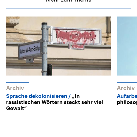
Archiv
Archiv
Sprache dekolonisieren
„In
Aufarbe
rassistischen Wörtern steckt sehr viel
philoso
Gewalt“