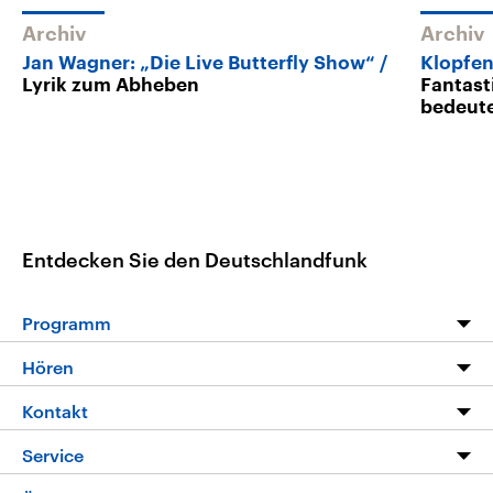
Archiv
Archiv
Jan Wagner: „Die Live Butterfly Show“
Klopfen
Lyrik zum Abheben
Fantast
bedeut
Entdecken Sie den Deutschlandfunk
Programm
Programm
Hören
Alle Sendungen
Livestream
Kontakt
Die Nachrichten
Audios
Hörerservice
Service
Nachrichtenleicht
Podcasts
Social Media
FAQ