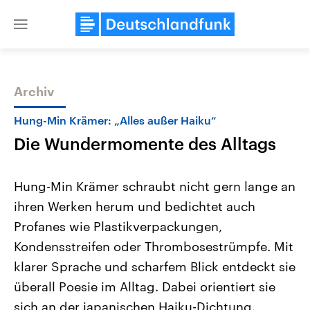
Close
menu
Archiv
Themen
Hung-Min Krämer: „Alles außer Haiku“
Die Wundermomente des Alltags
Hung-Min Krämer schraubt nicht gern lange an
ihren Werken herum und bedichtet auch
Profanes wie Plastikverpackungen,
Landtagswahl Sachsen-Anhalt
USA
Kondensstreifen oder Thrombosestrümpfe. Mit
2026
Aktuelle Beiträge, Analys
Alle Informationen
klarer Sprache und scharfem Blick entdeckt sie
Hintergründe
Sachsen-Anhalt wählt am 6.
Wirtschaftlich und militäri
überall Poesie im Alltag. Dabei orientiert sie
September 2026 einen neuen
gehören die Vereinigten S
Landtag. Seit 2021 wird das
den mächtigsten Ländern 
sich an der japanischen Haiku-Dichtung.
Bundesland von einer Koalition aus
mit großem Einfluss auf d