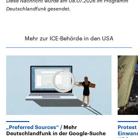
Diese Nachricht wurde am 08.07.2026 im Programm
Deutschlandfunk gesendet.
Mehr zur ICE-Behörde in den USA
„Preferred Sources“
Mehr
Protest
Deutschlandfunk in der Google-Suche
Einwan