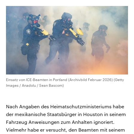
CDU, SPD und FDP regiert.-
aktuelle Weltgeschehen.
Umfragen, Prognosen,
Wahlprogramme, aktuelle Berichte
Sendungen
Programm
Podcasts
und Hintergründe zu den Parteien
und Kandidaten der anstehenden
Wahl.
Audio-Archiv
Einsatz von ICE-Beamten in Portland (Archivbild Februar 2026) (Getty
Images / Anadolu / Sean Bascom)
Nach Angaben des Heimatschutzministeriums habe
der mexikanische Staatsbürger in Houston in seinem
Fahrzeug Anweisungen zum Anhalten ignoriert.
Vielmehr habe er versucht, den Beamten mit seinem