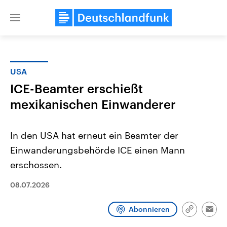
Close
menu
USA
Themen
ICE-Beamter erschießt
mexikanischen Einwanderer
In den USA hat erneut ein Beamter der
Einwanderungsbehörde ICE einen Mann
erschossen.
Landtagswahl Sachsen-Anhalt
USA
08.07.2026
2026
Aktuelle Beiträge, Analys
Alle Informationen
Hintergründe
Sachsen-Anhalt wählt am 6.
Wirtschaftlich und militäri
September 2026 einen neuen
gehören die Vereinigten S
Abonnieren
Link
Emai
Landtag. Seit 2021 wird das
den mächtigsten Ländern 
kopieren/te
Bundesland von einer Koalition aus
mit großem Einfluss auf d