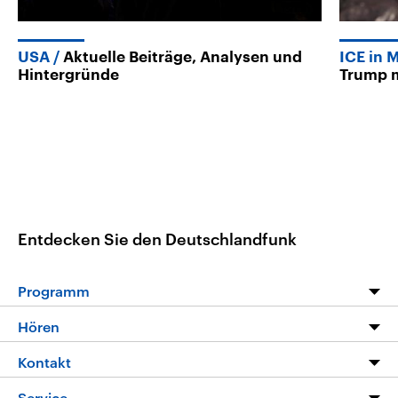
USA
Aktuelle Beiträge, Analysen und
ICE in 
Hintergründe
Trump m
Entdecken Sie den Deutschlandfunk
Programm
Programm
Hören
Alle Sendungen
Livestream
Kontakt
Die Nachrichten
Audios
Hörerservice
Service