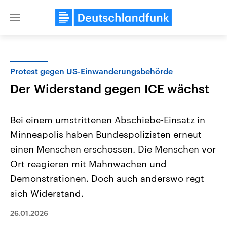
Close
menu
Protest gegen US-Einwanderungsbehörde
Themen
Der Widerstand gegen ICE wächst
Bei einem umstrittenen Abschiebe-Einsatz in
Minneapolis haben Bundespolizisten erneut
einen Menschen erschossen. Die Menschen vor
Ort reagieren mit Mahnwachen und
Demonstrationen. Doch auch anderswo regt
Landtagswahl Sachsen-Anhalt
USA
2026
Aktuelle Beiträge, Analys
sich Widerstand.
Alle Informationen
Hintergründe
Sachsen-Anhalt wählt am 6.
Wirtschaftlich und militäri
September 2026 einen neuen
gehören die Vereinigten S
26.01.2026
Landtag. Seit 2021 wird das
den mächtigsten Ländern 
Bundesland von einer Koalition aus
mit großem Einfluss auf d