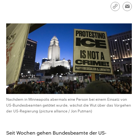
CDU, SPD und FDP regiert.-
aktuelle Weltgeschehen.
Umfragen, Prognosen,
Link
Emai
Wahlprogramme, aktuelle Berichte
kopieren/te
Sendungen
Programm
Podcasts
und Hintergründe zu den Parteien
und Kandidaten der anstehenden
Wahl.
Audio-Archiv
Nachdem in Minneapolis abermals eine Person bei einem Einsatz von
US-Bundesbeamten getötet wurde, wächst die Wut über das Vorgehen
der US-Regierung (picture alliance / Jon Putman)
Seit Wochen gehen Bundesbeamte der US-