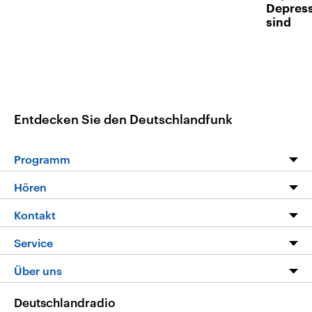
Depress
sind
Entdecken Sie den Deutschlandfunk
Programm
Programm
Hören
Alle Sendungen
Livestream
Kontakt
Die Nachrichten
Audios
Hörerservice
Service
Nachrichtenleicht
Podcasts
Social Media
FAQ
Über uns
Neue Beiträge auf dlf.de
Deutschlandfunk App
Newsletter
Deutschlandradio
Themen-Schwerpunkte
Nachrichten App
Deutschlandradio
Veranstaltungen