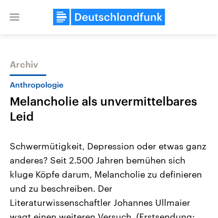
Close
menu
Archiv
Themen
Anthropologie
Melancholie als unvermittelbares
Leid
Schwermütigkeit, Depression oder etwas ganz
anderes? Seit 2.500 Jahren bemühen sich
Landtagswahl Sachsen-Anhalt
USA
kluge Köpfe darum, Melancholie zu definieren
2026
Aktuelle Beiträge, Analys
Alle Informationen
Hintergründe
und zu beschreiben. Der
Sachsen-Anhalt wählt am 6.
Wirtschaftlich und militäri
September 2026 einen neuen
gehören die Vereinigten S
Literaturwissenschaftler Johannes Ullmaier
Landtag. Seit 2021 wird das
den mächtigsten Ländern 
wagt einen weiteren Versuch. (Erstsendung:
Bundesland von einer Koalition aus
mit großem Einfluss auf d