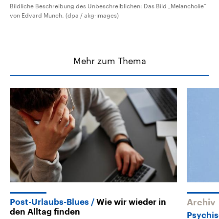
Bildliche Beschreibung des Unbeschreiblichen: Das Bild „Melancholie“
von Edvard Munch. (dpa / akg-images)
Mehr zum Thema
Post-Urlaubs-Blues
Wie wir wieder in
Archiv
den Alltag finden
Psychi