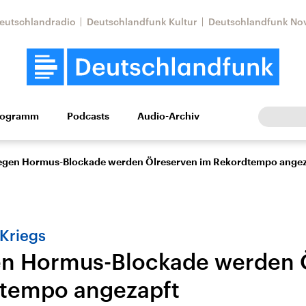
eutschlandradio
Deutschlandfunk Kultur
Deutschlandfunk No
rogramm
Podcasts
Audio-Archiv
Wirtschaft
Wissen
Kultur
Europa
Gesellschaf
egen Hormus-Blockade werden Ölreserven im Rekordtempo angez
-Kriegs
en Hormus-Blockade werden 
dtempo angezapft
Nahostkonflikt
Iran
le Beiträge,
Aktuelle Lage und
Aktuelle Lage und