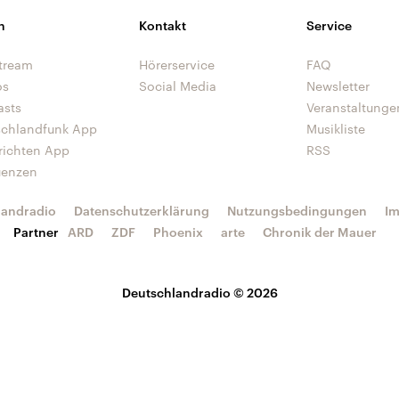
n
Kontakt
Service
tream
Hörerservice
FAQ
os
Social Media
Newsletter
asts
Veranstaltunge
schlandfunk App
Musikliste
richten App
RSS
uenzen
landradio
Datenschutzerklärung
Nutzungsbedingungen
I
Partner
ARD
ZDF
Phoenix
arte
Chronik der Mauer
Deutschlandradio © 2026