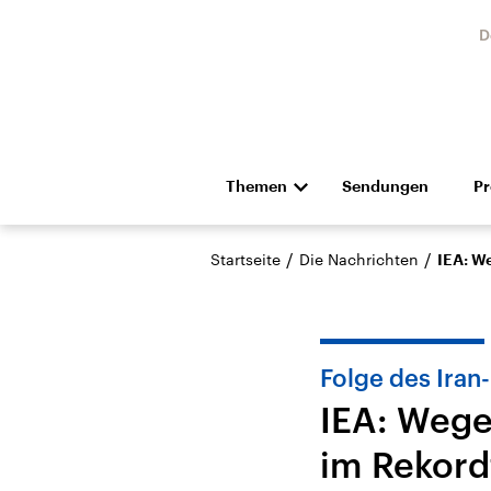
D
Themen
Sendungen
P
Die Nachrichten
Politik
/
/
Startseite
Die Nachrichten
IEA: W
Hörspiel und Feature
Musik
Folge des Iran
IEA: Weg
im Rekor
Landtagswahl Sachsen-
USA
Anhalt 2026
Aktuel