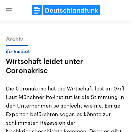
Close
menu
Archiv
Themen
ifo-Institut
Wirtschaft leidet unter
Coronakrise
Die Coronakrise hat die Wirtschaft fest im Griff.
Laut Münchner ifo-Institut ist die Stimmung in
USA
Nahostkonflikt
den Unternehmen so schlecht wie nie. Einige
Aktuelle Beiträge, Analysen und
Aktuelle Lage und Hinter
Der Überfall der palästine
Hintergründe
Experten befürchten sogar, es könnte zur
Wirtschaftlich und militärisch
Terrororganisation Hamas
gehören die Vereinigten Staaten zu
Oktober 2023 auf Israel ha
schlimmsten Rezession der
den mächtigsten Ländern der Erde,
Region wieder die Gewalt 
Nachkriegsgeschichte kommen. Doch es gibt
mit großem Einfluss auf das
Israel möchte die Hamas z