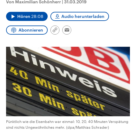
Von Maximilian Schönherr
|
31.03.2019
CDU, SPD und FDP regiert.-
aktuelle Weltgeschehen.
Umfragen, Prognosen,
Wahlprogramme, aktuelle Berichte
Hören
28:08
Audio herunterladen
Sendungen
Programm
Podcasts
und Hintergründe zu den Parteien
und Kandidaten der anstehenden
Wahl.
Abonnieren
Link
Email
Audio-Archiv
kopieren/teilen
Pünktlich wie die Eisenbahn war einmal: 10, 20, 40 Minuten Verspätung
sind nichts Ungewöhnliches mehr. (dpa/Matthias Schrader)