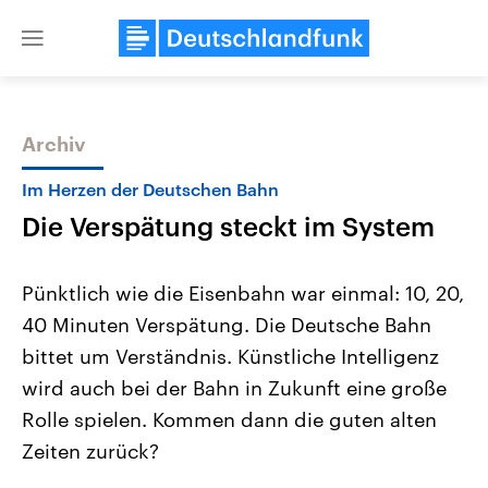
Close
menu
Archiv
Themen
Im Herzen der Deutschen Bahn
Die Verspätung steckt im System
Pünktlich wie die Eisenbahn war einmal: 10, 20,
40 Minuten Verspätung. Die Deutsche Bahn
bittet um Verständnis. Künstliche Intelligenz
Landtagswahl Sachsen-Anhalt
USA
wird auch bei der Bahn in Zukunft eine große
2026
Aktuelle Beiträge, Analys
Alle Informationen
Rolle spielen. Kommen dann die guten alten
Hintergründe
Sachsen-Anhalt wählt am 6.
Wirtschaftlich und militäri
Zeiten zurück?
September 2026 einen neuen
gehören die Vereinigten S
Landtag. Seit 2021 wird das
den mächtigsten Ländern 
Bundesland von einer Koalition aus
mit großem Einfluss auf d