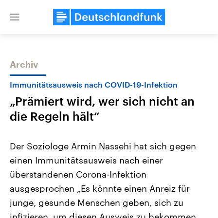
Close
menu
Archiv
Themen
Immunitätsausweis nach COVID-19-Infektion
„Prämiert wird, wer sich nicht an
die Regeln hält“
Der Soziologe Armin Nassehi hat sich gegen
einen Immunitätsausweis nach einer
USA
Nahostkonflikt
überstandenen Corona-Infektion
Aktuelle Beiträge, Analysen und
Aktuelle Lage und Hinter
Der Überfall der palästine
Hintergründe
ausgesprochen „Es könnte einen Anreiz für
Wirtschaftlich und militärisch
Terrororganisation Hamas
gehören die Vereinigten Staaten zu
Oktober 2023 auf Israel ha
junge, gesunde Menschen geben, sich zu
den mächtigsten Ländern der Erde,
Region wieder die Gewalt 
infizieren, um diesen Ausweis zu bekommen
mit großem Einfluss auf das
Israel möchte die Hamas z