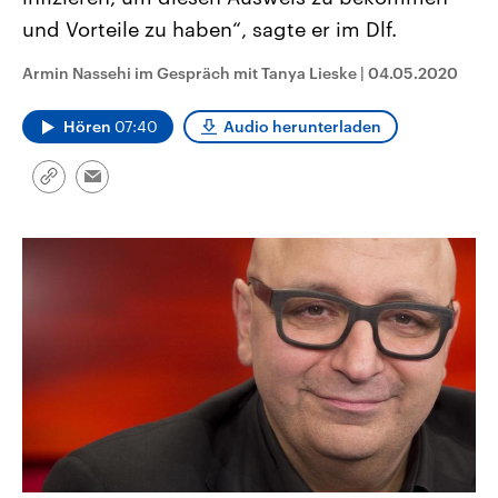
aktuelle Weltgeschehen.
Diese wird wie die Hisboll
und Vorteile zu haben“, sagte er im Dlf.
Libanon vom Iran unterstüt
Sendungen
Programm
Podcasts
Armin Nassehi im Gespräch mit Tanya Lieske
|
04.05.2020
Audio-Archiv
Hören
07:40
Audio herunterladen
Link
Email
kopieren/teilen