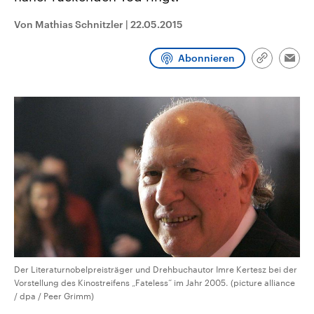
CDU, SPD und FDP regiert.-
aktuelle Weltgeschehen.
Umfragen, Prognosen,
Von Mathias Schnitzler
|
22.05.2015
Wahlprogramme, aktuelle Berichte
Sendungen
Programm
Podcasts
und Hintergründe zu den Parteien
und Kandidaten der anstehenden
Abonnieren
Link
Wahl.
Emai
kopieren/te
Audio-Archiv
Der Literaturnobelpreisträger und Drehbuchautor Imre Kertesz bei der
Vorstellung des Kinostreifens „Fateless“ im Jahr 2005. (picture alliance
/ dpa / Peer Grimm)