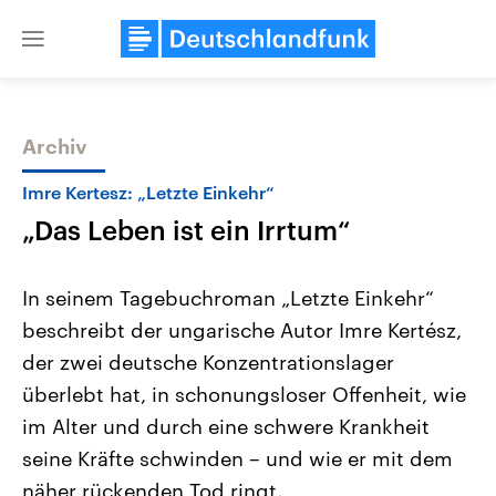
Close
menu
Archiv
Themen
Imre Kertesz: „Letzte Einkehr“
„Das Leben ist ein Irrtum“
In seinem Tagebuchroman „Letzte Einkehr“
beschreibt der ungarische Autor Imre Kertész,
der zwei deutsche Konzentrationslager
Landtagswahl Sachsen-Anhalt
USA
überlebt hat, in schonungsloser Offenheit, wie
2026
Aktuelle Beiträge, Analys
Alle Informationen
im Alter und durch eine schwere Krankheit
Hintergründe
Sachsen-Anhalt wählt am 6.
Wirtschaftlich und militäri
seine Kräfte schwinden – und wie er mit dem
September 2026 einen neuen
gehören die Vereinigten S
Landtag. Seit 2021 wird das
den mächtigsten Ländern 
näher rückenden Tod ringt.
Bundesland von einer Koalition aus
mit großem Einfluss auf d