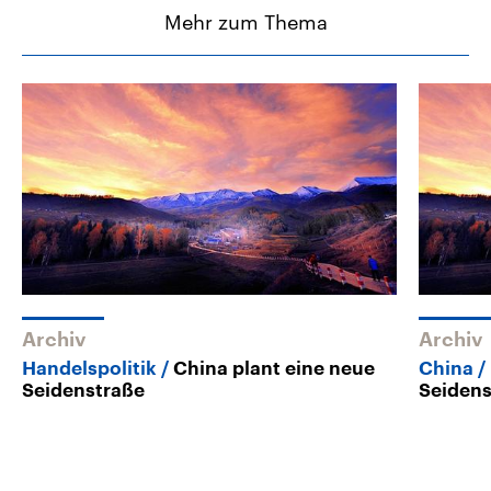
Mehr zum Thema
Archiv
Archiv
Handelspolitik
China plant eine neue
China
Seidenstraße
Seidens