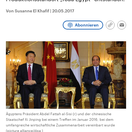
CDU, SPD und FDP regiert.-
aktuelle Weltgeschehen.
Umfragen, Prognosen,
Von Susanne El Khafif
|
20.05.2017
Wahlprogramme, aktuelle Berichte
Sendungen
Programm
Podcasts
und Hintergründe zu den Parteien
und Kandidaten der anstehenden
Abonnieren
Wahl.
Link
Emai
kopieren/te
Audio-Archiv
Ägyptens Präsident Abdel Fattah al-Sisi (r) und der chinesische
Staatschef Xi Jinping bei einem Treffen im Januar 2016, bei dem
umfangreiche wirtschaftliche Zusammenarbeit vereinbart wurde
(picture alliance/dpa )