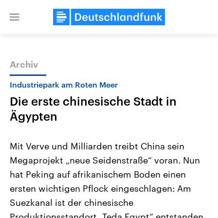
Close
menu
Archiv
Themen
Industriepark am Roten Meer
Die erste chinesische Stadt in
Ägypten
Mit Verve und Milliarden treibt China sein
Megaprojekt „neue Seidenstraße“ voran. Nun
Landtagswahl Sachsen-Anhalt
USA
hat Peking auf afrikanischem Boden einen
2026
Aktuelle Beiträge, Analys
Alle Informationen
Hintergründe
ersten wichtigen Pflock eingeschlagen: Am
Sachsen-Anhalt wählt am 6.
Wirtschaftlich und militäri
September 2026 einen neuen
gehören die Vereinigten S
Suezkanal ist der chinesische
Landtag. Seit 2021 wird das
den mächtigsten Ländern 
Produktionsstandort „Teda Egypt“ entstanden.
Bundesland von einer Koalition aus
mit großem Einfluss auf d