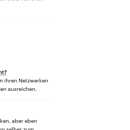
ht?
in ihren Netzwerken
en ausreichen.
ken, aber eben
nn selber zum