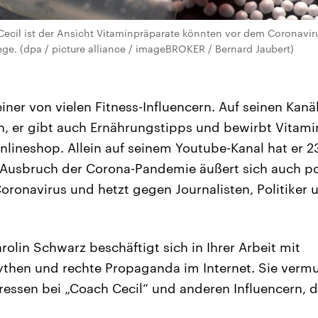
Cecil ist der Ansicht Vitaminpräparate könnten vor dem Coronaviru
lege. (dpa / picture alliance / imageBROKER / Bernard Jaubert)
einer von vielen Fitness-Influencern. Auf seinen Kanä
, er gibt auch Ernährungstipps und bewirbt Vitami
lineshop. Allein auf seinem Youtube-Kanal hat er 
Ausbruch der Corona-Pandemie äußert sich auch pol
oronavirus und hetzt gegen Journalisten, Politiker 
arolin Schwarz beschäftigt sich in Ihrer Arbeit mit
hen und rechte Propaganda im Internet. Sie vermu
eressen bei „Coach Cecil“ und anderen Influencern, 