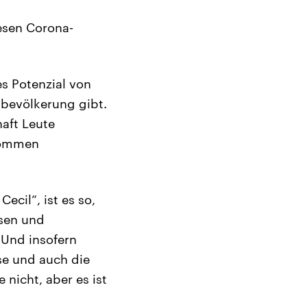
esen Corona-
s Potenzial von
bevölkerung gibt.
haft Leute
lkommen
ecil“, ist es so,
sen und
 Und insofern
se und auch die
nicht, aber es ist