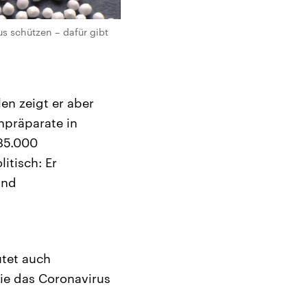
s schützen – dafür gibt
len zeigt er aber
npräparate in
235.000
itisch: Er
und
tet auch
die das Coronavirus