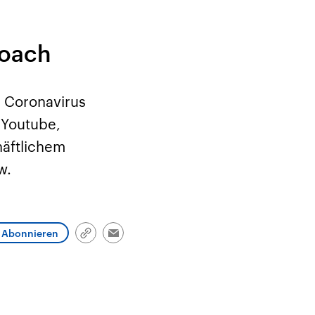
coach
 Coronavirus
 Youtube,
häftlichem
w.
Abonnieren
Link
Email
kopieren/teilen