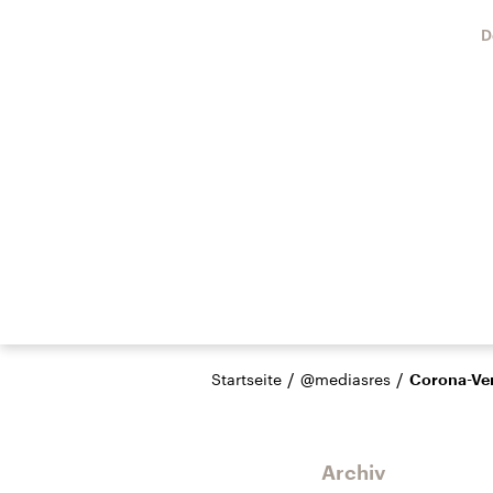
D
/
/
Startseite
@mediasres
Corona-Ve
Archiv