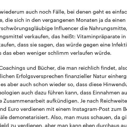
wiederum auch noch Fälle, bei denen geht es einf
ge, die sich in den vergangenen Monaten ja da einen
rschwörungsgläubige Influencer die Nahrungsmitte,
smittel verkaufen, das heißt: Vitaminpräparate in
kaufen, dass sie sagen, das würde gegen eine Infekt
s das eben weniger schlimm verlaufen würde.
oachings und Bücher, die man reichlich findet, also 
ichen Erfolgsversprechen finanzieller Natur einherg
t es aber auch schon wieder so, dass diese Hinwend
ologien auch dazu führen kann, dass Einnahmen aus
ie Zusammenarbeit aufkündigen. Je nach Reichweit
nd Euro verdienen mit einem Instagram-Post zum Be
le demonetarisiert. Also, man muss schauen, da gi
eld zu verdienen, aber man kann eben durchaus auc