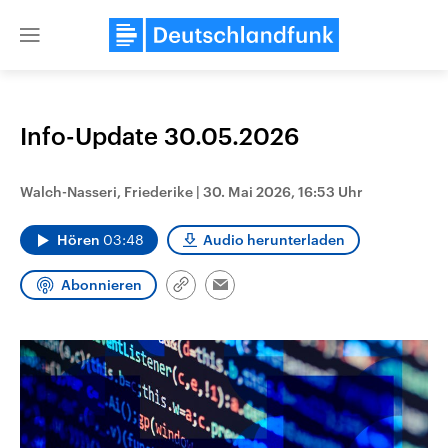
Close
menu
Info-Update 30.05.2026
Themen
Walch-Nasseri, Friederike
|
30. Mai 2026, 16:53 Uhr
Hören
03:48
Audio herunterladen
Abonnieren
Link
Email
kopieren/teilen
Landtagswahl Sachsen-Anhalt
USA
2026
Aktuelle Beiträge, Analys
Alle Informationen
Hintergründe
Sachsen-Anhalt wählt am 6.
Wirtschaftlich und militäri
September 2026 einen neuen
gehören die Vereinigten S
Landtag. Seit 2021 wird das
den mächtigsten Ländern 
Bundesland von einer Koalition aus
mit großem Einfluss auf d