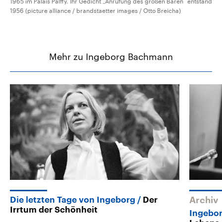
1965 im Palais Palffy. Ihr Gedicht „Anrufung des großen Bären“ entstand
1956 (picture alliance / brandstaetter images / Otto Breicha)
Mehr zu Ingeborg Bachmann
Die letzten Tage von Ingeborg
Der
Archiv
Irrtum der Schönheit
Ingebo