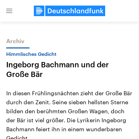
Close
menu
Archiv
Themen
Himmlisches Gedicht
Ingeborg Bachmann und der
Große Bär
In diesen Frühlingsnächten zieht der Große Bär
durch den Zenit. Seine sieben hellsten Sterne
Landtagswahl Sachsen-Anhalt
USA
bilden den berühmten Großen Wagen, doch
2026
Aktuelle Beiträge, Analys
Alle Informationen
Hintergründe
der Bär ist viel größer. Die Lyrikerin Ingeborg
Sachsen-Anhalt wählt am 6.
Wirtschaftlich und militäri
September 2026 einen neuen
gehören die Vereinigten S
Bachmann feiert ihn in einem wunderbaren
Landtag. Seit 2021 wird das
den mächtigsten Ländern 
Gedicht.
Bundesland von einer Koalition aus
mit großem Einfluss auf d