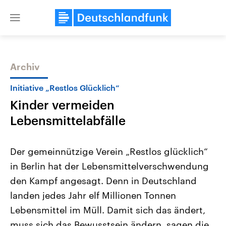
Close
menu
Archiv
Themen
Initiative „Restlos Glücklich“
Kinder vermeiden
Lebensmittelabfälle
Der gemeinnützige Verein „Restlos glücklich“
in Berlin hat der Lebensmittelverschwendung
Landtagswahl Sachsen-Anhalt
USA
den Kampf angesagt. Denn in Deutschland
2026
Aktuelle Beiträge, Analys
Alle Informationen
Hintergründe
landen jedes Jahr elf Millionen Tonnen
Sachsen-Anhalt wählt am 6.
Wirtschaftlich und militäri
September 2026 einen neuen
gehören die Vereinigten S
Lebensmittel im Müll. Damit sich das ändert,
Landtag. Seit 2021 wird das
den mächtigsten Ländern 
muss sich das Bewusstsein ändern, sagen die
Bundesland von einer Koalition aus
mit großem Einfluss auf d