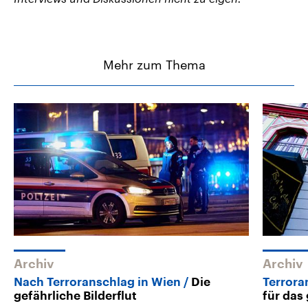
Mehr zum Thema
Archiv
Archiv
Nach Terroranschlag in Wien
Die
Terrora
gefährliche Bilderflut
für das