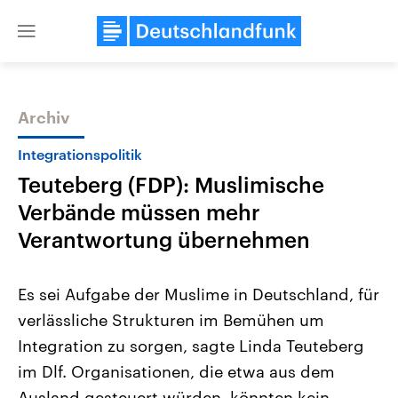
Close
menu
Archiv
Themen
Integrationspolitik
Teuteberg (FDP): Muslimische
Verbände müssen mehr
Verantwortung übernehmen
Es sei Aufgabe der Muslime in Deutschland, für
Landtagswahl Sachsen-Anhalt
USA
verlässliche Strukturen im Bemühen um
2026
Aktuelle Beiträge, Analys
Alle Informationen
Hintergründe
Integration zu sorgen, sagte Linda Teuteberg
Sachsen-Anhalt wählt am 6.
Wirtschaftlich und militäri
September 2026 einen neuen
gehören die Vereinigten S
im Dlf. Organisationen, die etwa aus dem
Landtag. Seit 2021 wird das
den mächtigsten Ländern 
Bundesland von einer Koalition aus
Ausland gesteuert würden, könnten kein
mit großem Einfluss auf d