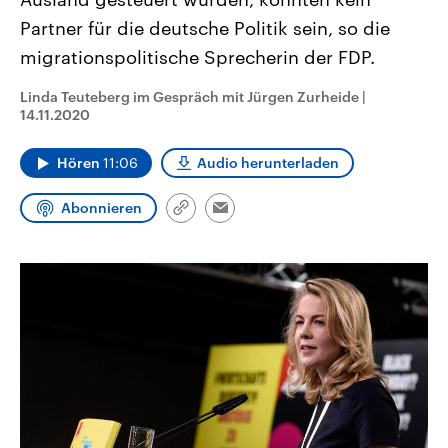
CDU, SPD und FDP regiert.-
aktuelle Weltgeschehen.
Partner für die deutsche Politik sein, so die
Umfragen, Prognosen,
Wahlprogramme, aktuelle Berichte
migrationspolitische Sprecherin der FDP.
Sendungen
Programm
Podcasts
und Hintergründe zu den Parteien
und Kandidaten der anstehenden
Wahl.
Linda Teuteberg im Gespräch mit Jürgen Zurheide
|
Audio-Archiv
14.11.2020
Hören
11:06
Audio herunterladen
Abonnieren
Link
Email
kopieren/teilen