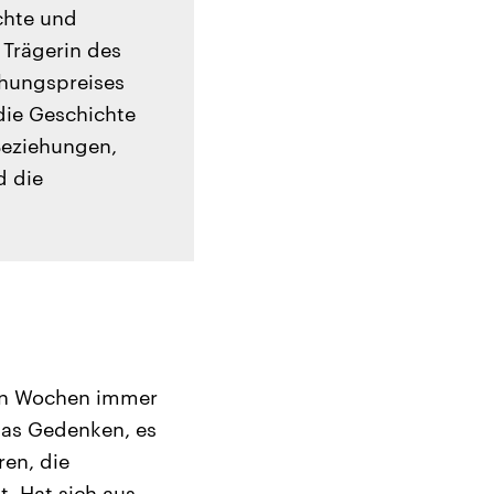
chte und
 Trägerin des
chungspreises
die Geschichte
Beziehungen,
d die
nen Wochen immer
das Gedenken, es
en, die
t. Hat sich aus