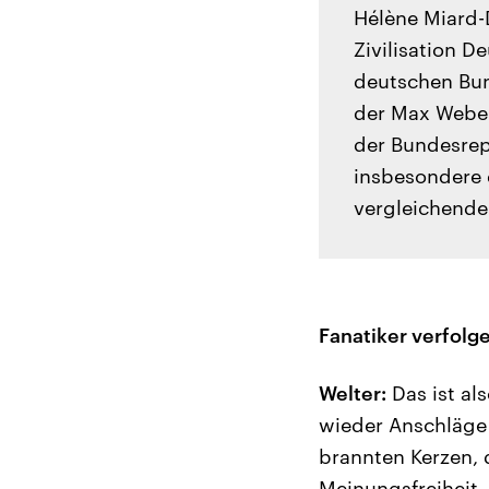
Hélène Miard-D
Zivilisation D
deutschen Bun
der Max Weber
der Bundesrep
insbesondere 
vergleichende 
Fanatiker verfol
Welter:
Das ist al
wieder Anschläge 
brannten Kerzen,
Meinungsfreiheit, 