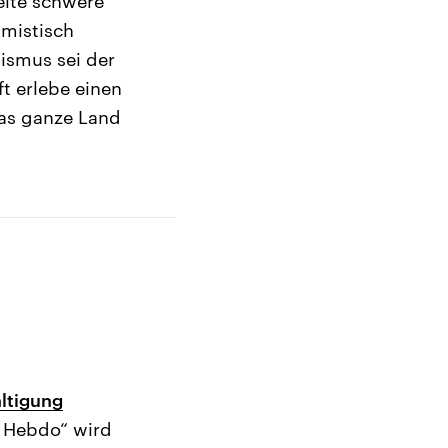
eite schwere
amistisch
ismus sei der
ft erlebe einen
das ganze Land
ältigung
e Hebdo“ wird