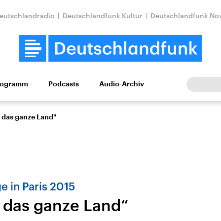
eutschlandradio
Deutschlandfunk Kultur
Deutschlandfunk No
rogramm
Podcasts
Audio-Archiv
Wirtschaft
Wissen
Kultur
Europa
Gesellschaf
r das ganze Land"
e in Paris 2015
r das ganze Land“
Nahostkonflikt
Iran
le Beiträge,
Aktuelle Lage und
Aktuelle Lage und