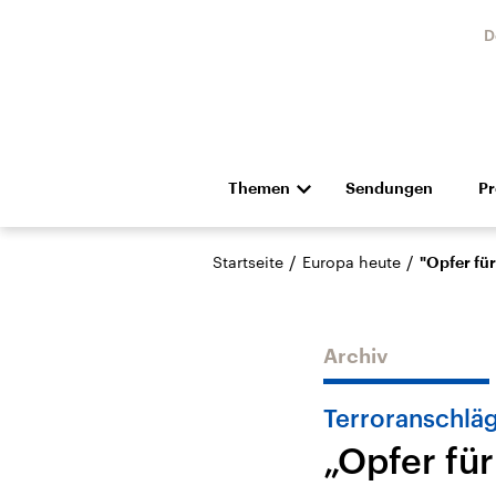
D
Themen
Sendungen
P
Die Nachrichten
Politik
/
/
Startseite
Europa heute
"Opfer fü
Hörspiel und Feature
Musik
Archiv
Terroranschläg
„Opfer fü
Landtagswahl Sachsen-
USA
Anhalt 2026
Aktuel