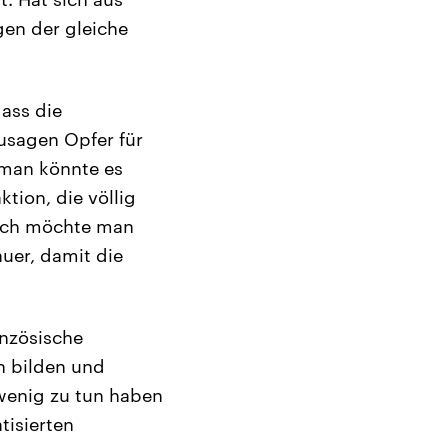
agen der gleiche
ass die
zusagen Opfer für
 man könnte es
tion, die völlig
dlich möchte man
uer, damit die
anzösische
on bilden und
wenig zu tun haben
tisierten