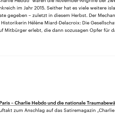
Charlie Hebdo“ waren die November-Angriffe der zw
reich im Jahr 2015. Seither hat es viele weitere isl
ate gegeben – zuletzt in diesem Herbst. Der Mechan
 Historikerin Hélène Miard-Delacroix: Die Gesellscha
auf Mitbürger erlebt, die dann sozusagen Opfer für 
 Paris – Charlie Hebdo und die nationale Traumabew
uftakt zum Anschlag auf das Satiremagazin „Charli