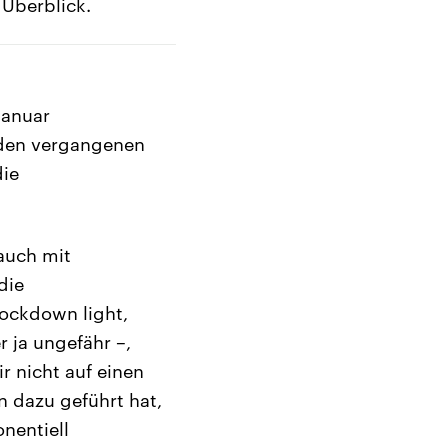
 Überblick.
Januar
 den vergangenen
die
auch mit
die
Lockdown light,
 ja ungefähr –,
 nicht auf einen
in dazu geführt hat,
nentiell