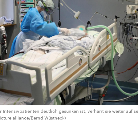
 Intensivpatienten deutlich gesunken ist, verharrt sie weiter auf 
icture alliance/Bernd Wüstneck)