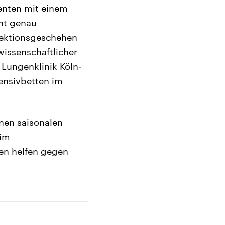
ienten mit einem
ht genau
nfektionsgeschehen
wissenschaftlicher
 Lungenklinik Köln-
ensivbetten im
nen saisonalen
 im
gen helfen gegen