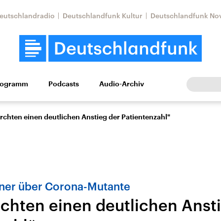
eutschlandradio
Deutschlandfunk Kultur
Deutschlandfunk No
rogramm
Podcasts
Audio-Archiv
Wirtschaft
Wissen
Kultur
Europa
Gesellschaf
rchten einen deutlichen Anstieg der Patientenzahl"
iner über Corona-Mutante
rchten einen deutlichen Anst
Nahostkonflikt
Iran
le Beiträge,
Aktuelle Lage und
Aktuelle Lage und