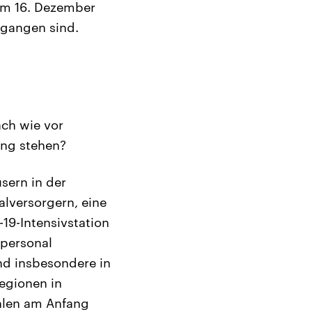
dem 16. Dezember
egangen sind.
ach wie vor
ung stehen?
sern in der
alversorgern, eine
19-Intensivstation
epersonal
ind insbesondere in
Regionen in
ahlen am Anfang