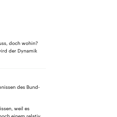
luss, doch wohin?
 wird der Dynamik
bnissen des Bund-
issen, weil es
noch einem relativ