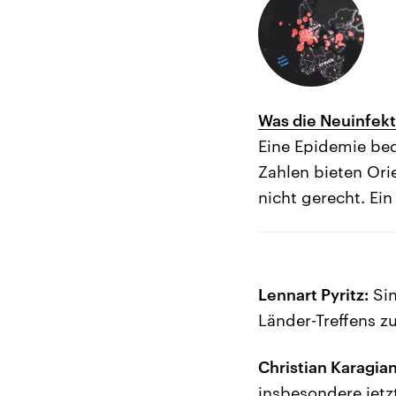
Was die Neuinfek
Eine Epidemie bed
Zahlen bieten Ori
nicht gerecht. Ei
Lennart Pyritz:
Sin
Länder-Treffens z
Christian Karagian
insbesondere jetz