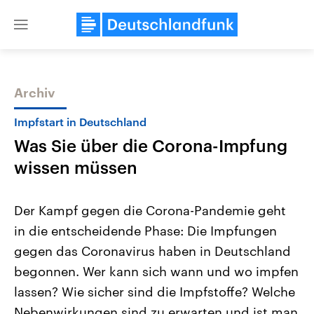
Close
menu
Archiv
Themen
Impfstart in Deutschland
Was Sie über die Corona-Impfung
wissen müssen
Der Kampf gegen die Corona-Pandemie geht
in die entscheidende Phase: Die Impfungen
Landtagswahl Sachsen-Anhalt
USA
gegen das Coronavirus haben in Deutschland
2026
Aktuelle Beiträge, Analys
Alle Informationen
Hintergründe
begonnen. Wer kann sich wann und wo impfen
Sachsen-Anhalt wählt am 6.
Wirtschaftlich und militäri
September 2026 einen neuen
gehören die Vereinigten S
lassen? Wie sicher sind die Impfstoffe? Welche
Landtag. Seit 2021 wird das
den mächtigsten Ländern 
Nebenwirkungen sind zu erwarten und ist man
Bundesland von einer Koalition aus
mit großem Einfluss auf d