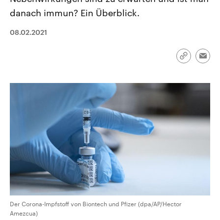
CDU, SPD und FDP regiert.-
aktuelle Weltgeschehen.
danach immun? Ein Überblick.
Umfragen, Prognosen,
Wahlprogramme, aktuelle Berichte
Sendungen
Programm
Podcasts
und Hintergründe zu den Parteien
08.02.2021
und Kandidaten der anstehenden
Wahl.
Audio-Archiv
Link
Emai
kopieren/te
Der Corona-Impfstoff von Biontech und Pfizer (dpa/AP/Hector
Amezcua)