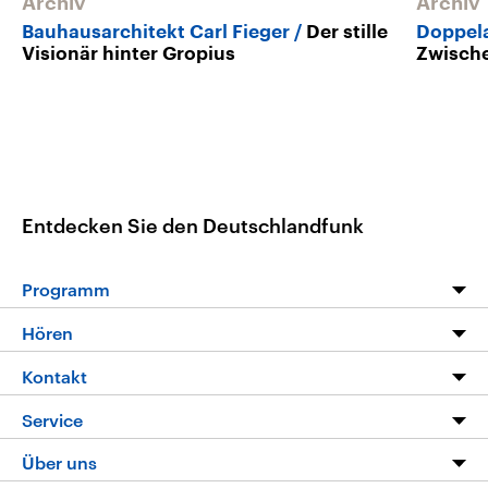
Archiv
Archiv
Bauhausarchitekt Carl Fieger
Der stille
Doppela
Visionär hinter Gropius
Zwisch
Entdecken Sie den Deutschlandfunk
Programm
Programm
Hören
Alle Sendungen
Livestream
Kontakt
Die Nachrichten
Audios
Hörerservice
Service
Nachrichtenleicht
Podcasts
Social Media
FAQ
Über uns
Neue Beiträge auf dlf.de
Deutschlandfunk App