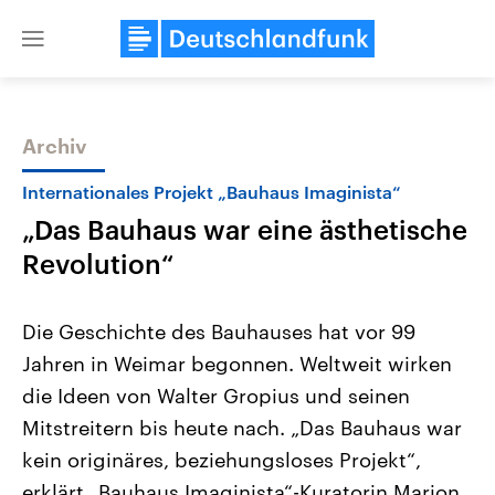
Close
menu
Archiv
Themen
Internationales Projekt „Bauhaus Imaginista“
„Das Bauhaus war eine ästhetische
Revolution“
Die Geschichte des Bauhauses hat vor 99
Jahren in Weimar begonnen. Weltweit wirken
Landtagswahl Sachsen-Anhalt
USA
die Ideen von Walter Gropius und seinen
2026
Aktuelle Beiträge, Analys
Alle Informationen
Hintergründe
Mitstreitern bis heute nach. „Das Bauhaus war
Sachsen-Anhalt wählt am 6.
Wirtschaftlich und militäri
September 2026 einen neuen
gehören die Vereinigten S
kein originäres, beziehungsloses Projekt“,
Landtag. Seit 2021 wird das
den mächtigsten Ländern 
erklärt „Bauhaus Imaginista“-Kuratorin Marion
Bundesland von einer Koalition aus
mit großem Einfluss auf d