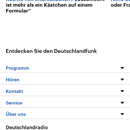
ist mehr als ein Kästchen auf einem
oder Fr
Formular“
Entdecken Sie den Deutschlandfunk
Programm
Programm
Hören
Alle Sendungen
Livestream
Kontakt
Die Nachrichten
Audios
Hörerservice
Service
Nachrichtenleicht
Podcasts
Social Media
FAQ
Über uns
Neue Beiträge auf dlf.de
Deutschlandfunk App
Newsletter
Deutschlandradio
Themen-Schwerpunkte
Nachrichten App
Deutschlandradio