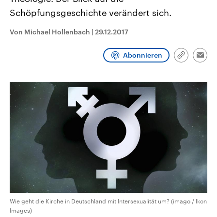
CDU, SPD und FDP regiert.-
aktuelle Weltgeschehen.
Schöpfungsgeschichte verändert sich.
Umfragen, Prognosen,
Wahlprogramme, aktuelle Berichte
Sendungen
Programm
Podcasts
und Hintergründe zu den Parteien
Von Michael Hollenbach
|
29.12.2017
und Kandidaten der anstehenden
Wahl.
Audio-Archiv
Abonnieren
Link
Emai
kopieren/te
Wie geht die Kirche in Deutschland mit Intersexualität um? (imago / Ikon
Images)