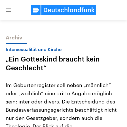
Close
menu
Archiv
Themen
Intersexualität und Kirche
„Ein Gotteskind braucht kein
Geschlecht“
Im Geburtenregister soll neben „männlich“
oder „weiblich“ eine dritte Angabe möglich
Landtagswahl Sachsen-Anhalt
USA
sein: inter oder divers. Die Entscheidung des
2026
Aktuelle Beiträge, Analys
Alle Informationen
Hintergründe
Bundesverfassungsgerichts beschäftigt nicht
Sachsen-Anhalt wählt am 6.
Wirtschaftlich und militäri
September 2026 einen neuen
gehören die Vereinigten S
nur den Gesetzgeber, sondern auch die
Landtag. Seit 2021 wird das
den mächtigsten Ländern 
Theologie. Der Blick auf die
Bundesland von einer Koalition aus
mit großem Einfluss auf d