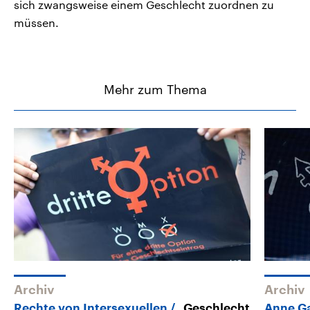
sich zwangsweise einem Geschlecht zuordnen zu
müssen.
Mehr zum Thema
Archiv
Archiv
Rechte von Intersexuellen
„Geschlecht
Anne Ga