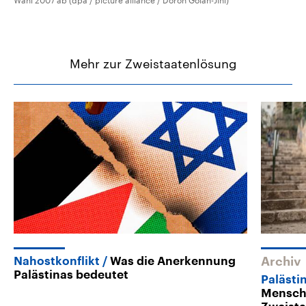
Wahl 2007 ab (dpa / picture alliance / Doron Golan-Jini)
Mehr zur Zweistaatenlösung
Nahostkonflikt
Was die Anerkennung
Archiv
Palästinas bedeutet
Palästin
Mensche