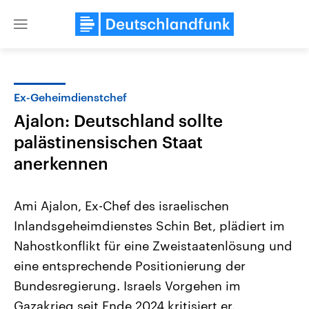
Close
menu
Ex-Geheimdienstchef
Themen
Ajalon: Deutschland sollte
palästinensischen Staat
anerkennen
Ami Ajalon, Ex-Chef des israelischen
Inlandsgeheimdienstes Schin Bet, plädiert im
Landtagswahl Sachsen-Anhalt
USA
Nahostkonflikt für eine Zweistaatenlösung und
2026
Aktuelle Beiträge, Analys
Alle Informationen
eine entsprechende Positionierung der
Hintergründe
Sachsen-Anhalt wählt am 6.
Wirtschaftlich und militäri
Bundesregierung. Israels Vorgehen im
September 2026 einen neuen
gehören die Vereinigten S
Landtag. Seit 2021 wird das
den mächtigsten Ländern 
Gazakrieg seit Ende 2024 kritisiert er.
Bundesland von einer Koalition aus
mit großem Einfluss auf d