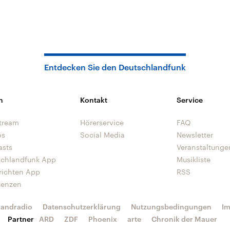
Entdecken Sie den Deutschlandfunk
n
Kontakt
Service
tream
Hörerservice
FAQ
os
Social Media
Newsletter
asts
Veranstaltunge
schlandfunk App
Musikliste
richten App
RSS
uenzen
landradio
Datenschutzerklärung
Nutzungsbedingungen
I
Partner
ARD
ZDF
Phoenix
arte
Chronik der Mauer