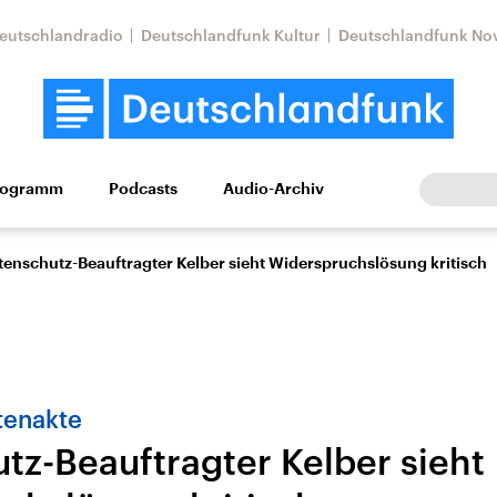
eutschlandradio
Deutschlandfunk Kultur
Deutschlandfunk No
rogramm
Podcasts
Audio-Archiv
Wirtschaft
Wissen
Kultur
Europa
Gesellschaf
tenschutz-Beauftragter Kelber sieht Widerspruchslösung kritisch
ntenakte
tz-Beauftragter Kelber sieht
Nahostkonflikt
Iran
le Beiträge,
Aktuelle Lage und
Aktuelle Lage und