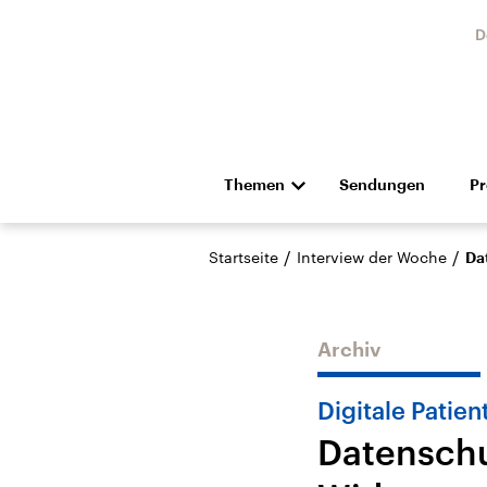
D
Themen
Sendungen
P
Die Nachrichten
Politik
/
/
Startseite
Interview der Woche
Da
Hörspiel und Feature
Musik
Archiv
Digitale Patie
Datenschu
Landtagswahl Sachsen-
USA
Anhalt 2026
Aktuel