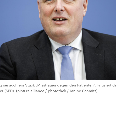
 sei auch ein Stück „Misstrauen gegen den Patienten“, kritisiert 
er (SPD). (picture alliance / photothek / Janine Schmitz)