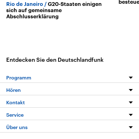
besteue
Rio de Janeiro
G20-Staaten einigen
sich auf gemeinsame
Abschlusserklärung
Entdecken Sie den Deutschlandfunk
Programm
Programm
Hören
Alle Sendungen
Livestream
Kontakt
Die Nachrichten
Audios
Hörerservice
Service
Nachrichtenleicht
Podcasts
Social Media
FAQ
Über uns
Neue Beiträge auf dlf.de
Deutschlandfunk App
Newsletter
Deutschlandradio
Themen-Schwerpunkte