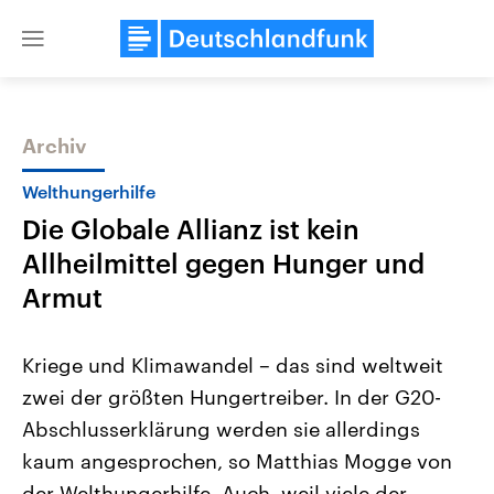
Close
menu
Archiv
Themen
Welthungerhilfe
Die Globale Allianz ist kein
Allheilmittel gegen Hunger und
Armut
Kriege und Klimawandel – das sind weltweit
Landtagswahl Sachsen-Anhalt
USA
zwei der größten Hungertreiber. In der G20-
2026
Aktuelle Beiträge, Analys
Alle Informationen
Hintergründe
Abschlusserklärung werden sie allerdings
Sachsen-Anhalt wählt am 6.
Wirtschaftlich und militäri
September 2026 einen neuen
gehören die Vereinigten S
kaum angesprochen, so Matthias Mogge von
Landtag. Seit 2021 wird das
den mächtigsten Ländern 
Bundesland von einer Koalition aus
der Welthungerhilfe. Auch, weil viele der
mit großem Einfluss auf d