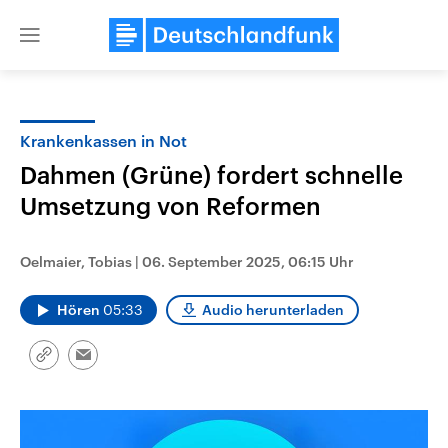
Close
menu
Krankenkassen in Not
Themen
Dahmen (Grüne) fordert schnelle
Umsetzung von Reformen
Oelmaier, Tobias
|
06. September 2025, 06:15 Uhr
Hören
05:33
Audio herunterladen
Landtagswahl Sachsen-Anhalt
USA
Link
Email
2026
Aktuelle Beiträge, Analys
kopieren/teilen
Alle Informationen
Hintergründe
Sachsen-Anhalt wählt am 6.
Wirtschaftlich und militäri
September 2026 einen neuen
gehören die Vereinigten S
Landtag. Seit 2021 wird das
den mächtigsten Ländern 
Bundesland von einer Koalition aus
mit großem Einfluss auf d