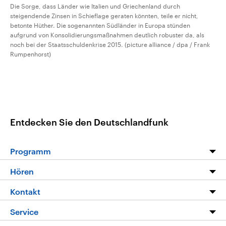
Die Sorge, dass Länder wie Italien und Griechenland durch
steigendende Zinsen in Schieflage geraten könnten, teile er nicht,
betonte Hüther. Die sogenannten Südländer in Europa stünden
aufgrund von Konsolidierungsmaßnahmen deutlich robuster da, als
noch bei der Staatsschuldenkrise 2015. (picture alliance / dpa / Frank
Rumpenhorst)
Entdecken Sie den Deutschlandfunk
Programm
Programm
Hören
Alle Sendungen
Livestream
Kontakt
Die Nachrichten
Audios
Hörerservice
Service
Nachrichtenleicht
Podcasts
Social Media