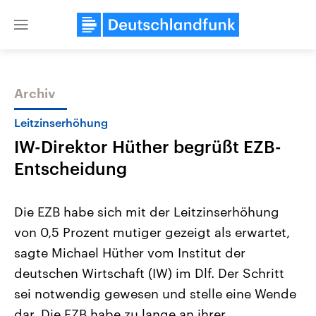
Close
menu
Archiv
Themen
Leitzinserhöhung
IW-Direktor Hüther begrüßt EZB-
Entscheidung
Die EZB habe sich mit der Leitzinserhöhung
von 0,5 Prozent mutiger gezeigt als erwartet,
Landtagswahl Sachsen-Anhalt
USA
sagte Michael Hüther vom Institut der
2026
Aktuelle Beiträge, Analys
Alle Informationen
Hintergründe
deutschen Wirtschaft (IW) im Dlf. Der Schritt
Sachsen-Anhalt wählt am 6.
Wirtschaftlich und militäri
September 2026 einen neuen
gehören die Vereinigten S
sei notwendig gewesen und stelle eine Wende
Landtag. Seit 2021 wird das
den mächtigsten Ländern 
dar. Die EZB habe zu lange an ihrer
Bundesland von einer Koalition aus
mit großem Einfluss auf d