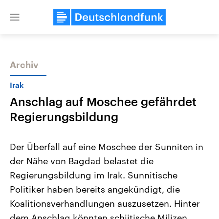
Close
menu
Archiv
Themen
Irak
Anschlag auf Moschee gefährdet
Regierungsbildung
Der Überfall auf eine Moschee der Sunniten in
der Nähe von Bagdad belastet die
Landtagswahl Sachsen-Anhalt
USA
Regierungsbildung im Irak. Sunnitische
2026
Aktuelle Beiträge, Analys
Alle Informationen
Hintergründe
Politiker haben bereits angekündigt, die
Sachsen-Anhalt wählt am 6.
Wirtschaftlich und militäri
September 2026 einen neuen
gehören die Vereinigten S
Koalitionsverhandlungen auszusetzen. Hinter
Landtag. Seit 2021 wird das
den mächtigsten Ländern 
dem Anschlag könnten schiitische Milizen
Bundesland von einer Koalition aus
mit großem Einfluss auf d