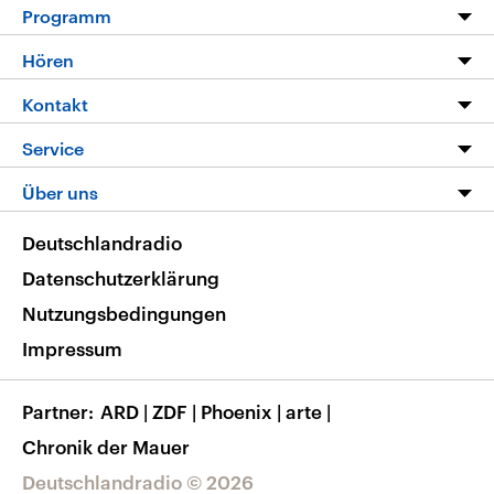
Programm
Programm
Hören
Alle Sendungen
Livestream
Kontakt
Die Nachrichten
Audios
Hörerservice
Service
Nachrichtenleicht
Podcasts
Social Media
FAQ
Über uns
Neue Beiträge auf dlf.de
Deutschlandfunk App
Newsletter
Deutschlandradio
Themen-Schwerpunkte
Nachrichten App
Deutschlandradio
Veranstaltungen
Presse
Frequenzen
Datenschutzerklärung
Musikliste
Ausbildung und Karriere
Nutzungsbedingungen
RSS
Transparenz
Impressum
Korrekturen
Barrierefreiheit
Partner
ARD
|
ZDF
|
Phoenix
|
arte
|
Chronik der Mauer
Deutschlandradio © 2026