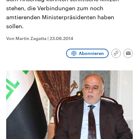
CDU, SPD und FDP regiert.-
aktuelle Weltgeschehen.
stehen, die Verbindungen zum noch
Umfragen, Prognosen,
Wahlprogramme, aktuelle Berichte
amtierenden Ministerpräsidenten haben
Sendungen
Programm
Podcasts
und Hintergründe zu den Parteien
und Kandidaten der anstehenden
sollen.
Wahl.
Audio-Archiv
Von Martin Zagatta
|
23.08.2014
Abonnieren
Link
Emai
kopieren/te