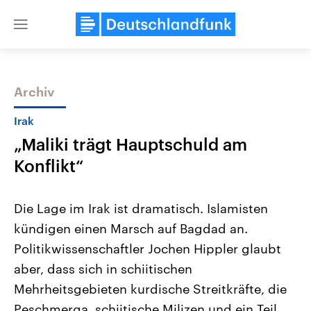
Close
menu
Archiv
Themen
Irak
„Maliki trägt Hauptschuld am
Konflikt“
Die Lage im Irak ist dramatisch. Islamisten
kündigen einen Marsch auf Bagdad an.
Landtagswahl Sachsen-Anhalt
USA
Politikwissenschaftler Jochen Hippler glaubt
2026
Aktuelle Beiträge, Analys
Alle Informationen
Hintergründe
aber, dass sich in schiitischen
Sachsen-Anhalt wählt am 6.
Wirtschaftlich und militäri
September 2026 einen neuen
gehören die Vereinigten S
Mehrheitsgebieten kurdische Streitkräfte, die
Landtag. Seit 2021 wird das
den mächtigsten Ländern 
Peschmerga, schiitische Milizen und ein Teil
Bundesland von einer Koalition aus
mit großem Einfluss auf d