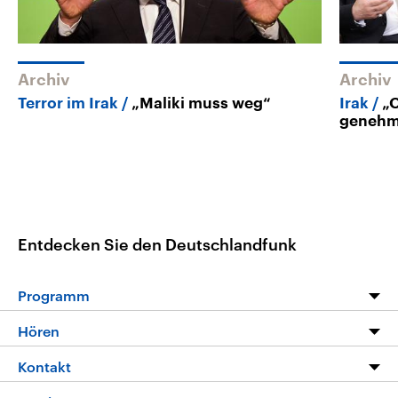
Archiv
Archiv
Terror im Irak
„Maliki muss weg“
Irak
„
genehm
Entdecken Sie den Deutschlandfunk
Programm
Programm
Hören
Alle Sendungen
Livestream
Kontakt
Die Nachrichten
Audios
Hörerservice