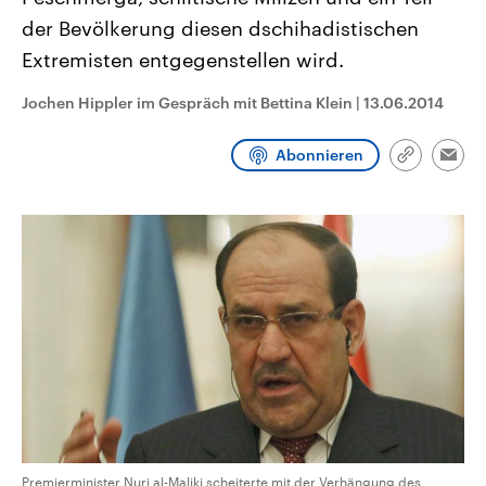
CDU, SPD und FDP regiert.-
aktuelle Weltgeschehen.
der Bevölkerung diesen dschihadistischen
Umfragen, Prognosen,
Wahlprogramme, aktuelle Berichte
Extremisten entgegenstellen wird.
Sendungen
Programm
Podcasts
und Hintergründe zu den Parteien
und Kandidaten der anstehenden
Wahl.
Jochen Hippler im Gespräch mit Bettina Klein
|
13.06.2014
Audio-Archiv
Abonnieren
Link
Emai
kopieren/te
Premierminister Nuri al-Maliki scheiterte mit der Verhängung des