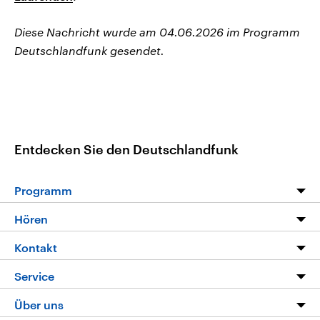
Diese Nachricht wurde am 04.06.2026 im Programm
Deutschlandfunk gesendet.
Entdecken Sie den Deutschlandfunk
Programm
Programm
Hören
Alle Sendungen
Livestream
Kontakt
Die Nachrichten
Audios
Hörerservice
Service
Nachrichtenleicht
Podcasts
Social Media
FAQ
Über uns
Neue Beiträge auf dlf.de
Deutschlandfunk App