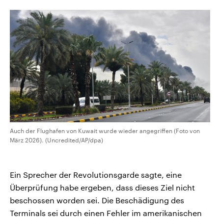
aktuelle Weltgeschehen.
Diese wird wie die Hisboll
Libanon vom Iran unterstüt
Sendungen
Programm
Podcasts
Audio-Archiv
Auch der Flughafen von Kuwait wurde wieder angegriffen (Foto von
März 2026). (Uncredited/AP/dpa)
Ein Sprecher der Revolutionsgarde sagte, eine
Überprüfung habe ergeben, dass dieses Ziel nicht
beschossen worden sei. Die Beschädigung des
Terminals sei durch einen Fehler im amerikanischen