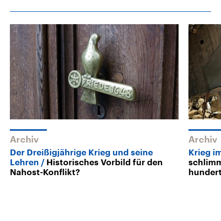
Archiv
Archiv
Der Dreißigjährige Krieg und seine
Krieg i
Lehren
Historisches Vorbild für den
schlimm
Nahost-Konflikt?
hundert