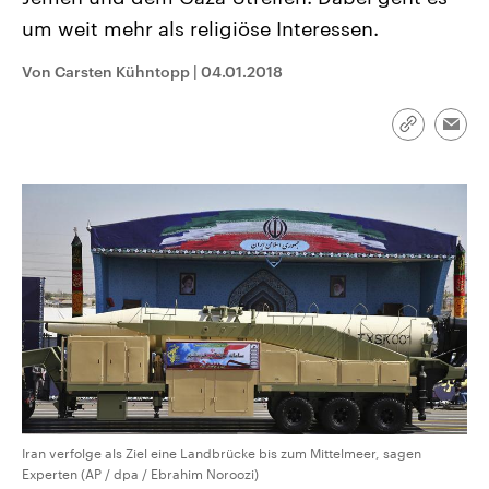
CDU, SPD und FDP regiert.-
aktuelle Weltgeschehen.
um weit mehr als religiöse Interessen.
Umfragen, Prognosen,
Wahlprogramme, aktuelle Berichte
Sendungen
Programm
Podcasts
und Hintergründe zu den Parteien
Von Carsten Kühntopp
|
04.01.2018
und Kandidaten der anstehenden
Wahl.
Audio-Archiv
Link
Emai
kopieren/te
Iran verfolge als Ziel eine Landbrücke bis zum Mittelmeer, sagen
Experten (AP / dpa / Ebrahim Noroozi)