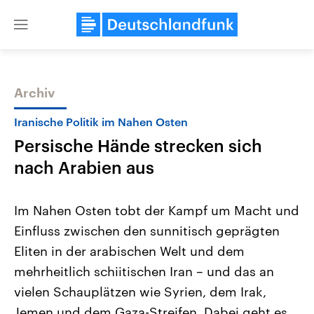
Close
menu
Archiv
Themen
Iranische Politik im Nahen Osten
Persische Hände strecken sich
nach Arabien aus
Im Nahen Osten tobt der Kampf um Macht und
Einfluss zwischen den sunnitisch geprägten
Landtagswahl Sachsen-Anhalt
USA
Eliten in der arabischen Welt und dem
2026
Aktuelle Beiträge, Analys
Alle Informationen
Hintergründe
mehrheitlich schiitischen Iran – und das an
Sachsen-Anhalt wählt am 6.
Wirtschaftlich und militäri
September 2026 einen neuen
gehören die Vereinigten S
vielen Schauplätzen wie Syrien, dem Irak,
Landtag. Seit 2021 wird das
den mächtigsten Ländern 
Jemen und dem Gaza-Streifen. Dabei geht es
Bundesland von einer Koalition aus
mit großem Einfluss auf d