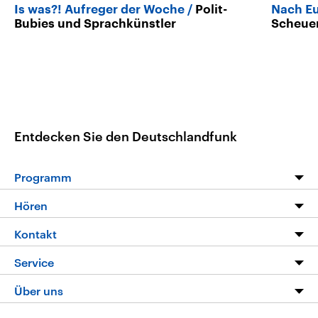
Is was?! Aufreger der Woche
Polit-
Nach Eu
Bubies und Sprachkünstler
Scheuer
Entdecken Sie den Deutschlandfunk
Programm
Programm
Hören
Alle Sendungen
Livestream
Kontakt
Die Nachrichten
Audios
Hörerservice
Service
Nachrichtenleicht
Podcasts
Social Media
FAQ
Über uns
Neue Beiträge auf dlf.de
Deutschlandfunk App
Newsletter
Deutschlandradio
Themen-Schwerpunkte