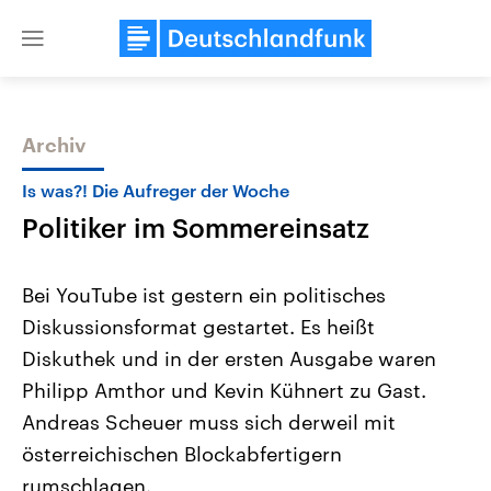
Close
menu
Archiv
Themen
Is was?! Die Aufreger der Woche
Politiker im Sommereinsatz
Bei YouTube ist gestern ein politisches
Diskussionsformat gestartet. Es heißt
Diskuthek und in der ersten Ausgabe waren
Landtagswahl Sachsen-Anhalt
USA
Philipp Amthor und Kevin Kühnert zu Gast.
2026
Aktuelle Beiträge, Analys
Alle Informationen
Andreas Scheuer muss sich derweil mit
Hintergründe
Sachsen-Anhalt wählt am 6.
Wirtschaftlich und militäri
österreichischen Blockabfertigern
September 2026 einen neuen
gehören die Vereinigten S
Landtag. Seit 2021 wird das
den mächtigsten Ländern 
rumschlagen.
Bundesland von einer Koalition aus
mit großem Einfluss auf d