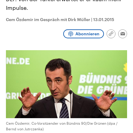
CDU, SPD und FDP regiert.-
aktuelle Weltgeschehen.
Impulse.
Umfragen, Prognosen,
Wahlprogramme, aktuelle Berichte
Sendungen
Programm
Podcasts
und Hintergründe zu den Parteien
Cem Özdemir im Gespräch mit Dirk Müller
|
13.01.2015
und Kandidaten der anstehenden
Wahl.
Audio-Archiv
Abonnieren
Link
Emai
kopieren/te
Cem Özdemir, Co-Vorsitzender von Bündnis 90/Die Grünen (dpa /
Bernd von Jutrczenka)