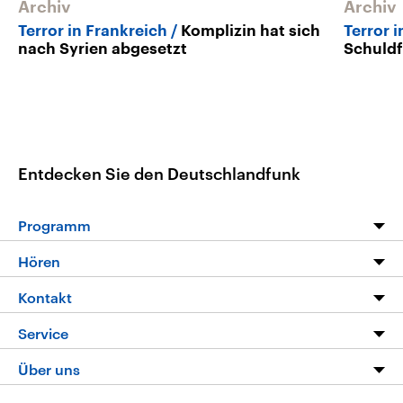
Archiv
Archiv
Terror in Frankreich
Komplizin hat sich
Terror 
nach Syrien abgesetzt
Schuldf
Entdecken Sie den Deutschlandfunk
Programm
Programm
Hören
Alle Sendungen
Livestream
Kontakt
Die Nachrichten
Audios
Hörerservice
Service
Nachrichtenleicht
Podcasts
Social Media
FAQ
Über uns
Neue Beiträge auf dlf.de
Deutschlandfunk App
Newsletter
Deutschlandradio
Themen-Schwerpunkte