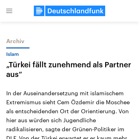
Close
menu
Archiv
Themen
Islam
„Türkei fällt zunehmend als Partner
aus“
In der Auseinandersetzung mit islamischem
Extremismus sieht Cem Özdemir die Moschee
Landtagswahl Sachsen-Anhalt
USA
als entscheidenden Ort der Orientierung. Von
2026
Aktuelle Beiträge, Analys
Alle Informationen
Hintergründe
hier aus würden sich Jugendliche
Sachsen-Anhalt wählt am 6.
Wirtschaftlich und militäri
September 2026 einen neuen
gehören die Vereinigten S
radikalisieren, sagte der Grünen-Politiker im
Landtag. Seit 2021 wird das
den mächtigsten Ländern 
DLF. Von der Türkei erwartet er er kaum mehr
Bundesland von einer Koalition aus
mit großem Einfluss auf d