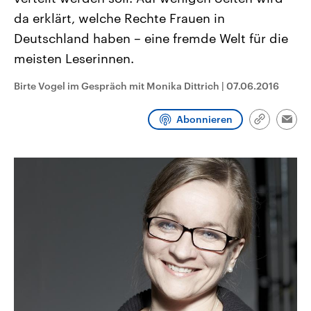
CDU, SPD und FDP regiert.-
aktuelle Weltgeschehen.
da erklärt, welche Rechte Frauen in
Umfragen, Prognosen,
Wahlprogramme, aktuelle Berichte
Deutschland haben – eine fremde Welt für die
Sendungen
Programm
Podcasts
und Hintergründe zu den Parteien
und Kandidaten der anstehenden
meisten Leserinnen.
Wahl.
Audio-Archiv
Birte Vogel im Gespräch mit Monika Dittrich
|
07.06.2016
Abonnieren
Link
Emai
kopieren/te