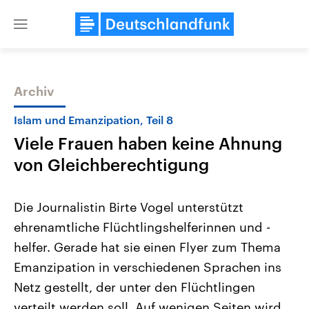
Close
menu
Archiv
Themen
Islam und Emanzipation, Teil 8
Viele Frauen haben keine Ahnung
von Gleichberechtigung
Die Journalistin Birte Vogel unterstützt
ehrenamtliche Flüchtlingshelferinnen und -
Landtagswahl Sachsen-Anhalt
USA
helfer. Gerade hat sie einen Flyer zum Thema
2026
Aktuelle Beiträge, Analys
Alle Informationen
Hintergründe
Emanzipation in verschiedenen Sprachen ins
Sachsen-Anhalt wählt am 6.
Wirtschaftlich und militäri
September 2026 einen neuen
gehören die Vereinigten S
Netz gestellt, der unter den Flüchtlingen
Landtag. Seit 2021 wird das
den mächtigsten Ländern 
verteilt werden soll. Auf wenigen Seiten wird
Bundesland von einer Koalition aus
mit großem Einfluss auf d