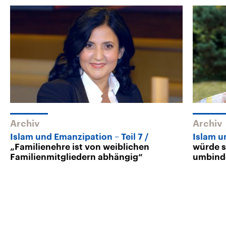
Archiv
Archiv
Islam und Emanzipation – Teil 7
Islam u
„Familienehre ist von weiblichen
würde s
Familienmitgliedern abhängig“
umbind