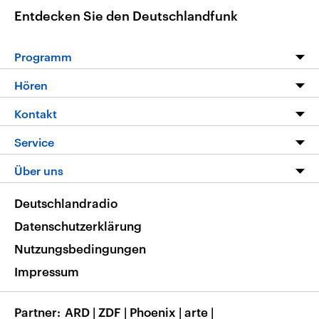
Entdecken Sie den Deutschlandfunk
Programm
Programm
Hören
Alle Sendungen
Livestream
Kontakt
Die Nachrichten
Audios
Hörerservice
Service
Nachrichtenleicht
Podcasts
Social Media
FAQ
Über uns
Neue Beiträge auf dlf.de
Deutschlandfunk App
Newsletter
Deutschlandradio
Themen-Schwerpunkte
Nachrichten App
Deutschlandradio
Veranstaltungen
Presse
Frequenzen
Datenschutzerklärung
Musikliste
Ausbildung und Karriere
Nutzungsbedingungen
RSS
Transparenz
Impressum
Korrekturen
Barrierefreiheit
Partner
ARD
|
ZDF
|
Phoenix
|
arte
|