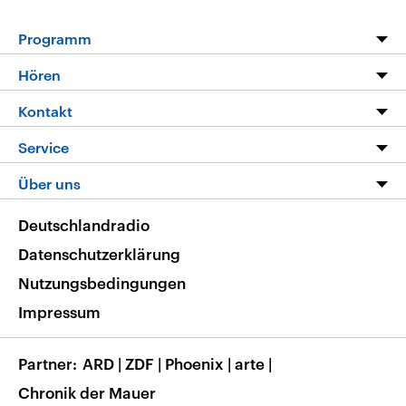
Programm
Programm
Hören
Alle Sendungen
Livestream
Kontakt
Die Nachrichten
Audios
Hörerservice
Service
Nachrichtenleicht
Podcasts
Social Media
FAQ
Über uns
Neue Beiträge auf dlf.de
Deutschlandfunk App
Newsletter
Deutschlandradio
Themen-Schwerpunkte
Nachrichten App
Deutschlandradio
Veranstaltungen
Presse
Frequenzen
Datenschutzerklärung
Musikliste
Ausbildung und Karriere
Nutzungsbedingungen
RSS
Transparenz
Impressum
Korrekturen
Barrierefreiheit
Partner
ARD
|
ZDF
|
Phoenix
|
arte
|
Chronik der Mauer