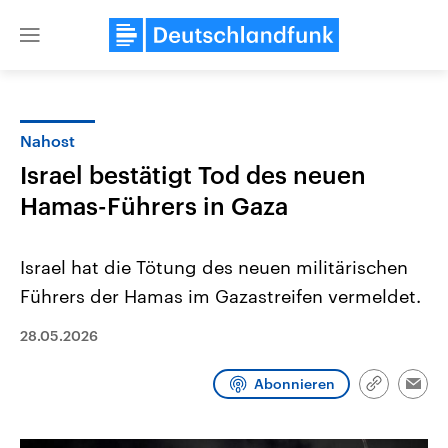
Close
menu
Nahost
Themen
Israel bestätigt Tod des neuen
Hamas-Führers in Gaza
Israel hat die Tötung des neuen militärischen
Führers der Hamas im Gazastreifen vermeldet.
28.05.2026
Landtagswahl Sachsen-Anhalt
USA
2026
Aktuelle Beiträge, Analys
Alle Informationen
Hintergründe
Abonnieren
Link
Emai
Sachsen-Anhalt wählt am 6.
Wirtschaftlich und militäri
kopieren/te
September 2026 einen neuen
gehören die Vereinigten S
Landtag. Seit 2021 wird das
den mächtigsten Ländern 
Bundesland von einer Koalition aus
mit großem Einfluss auf d