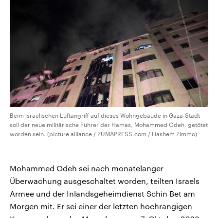
CDU, SPD und FDP regiert.-
aktuelle Weltgeschehen.
Umfragen, Prognosen,
Wahlprogramme, aktuelle Berichte
Sendungen
Programm
Podcasts
und Hintergründe zu den Parteien
und Kandidaten der anstehenden
Wahl.
Audio-Archiv
Beim israelischen Luftangriff auf dieses Wohngebäude in Gaza-Stadt
soll der neue militärische Führer der Hamas, Mohammed Odeh, getötet
worden sein. (picture alliance / ZUMAPRESS.com / Hashem Zimmo)
Mohammed Odeh sei nach monatelanger
Überwachung ausgeschaltet worden, teilten Israels
Armee und der Inlandsgeheimdienst Schin Bet am
Morgen mit. Er sei einer der letzten hochrangigen