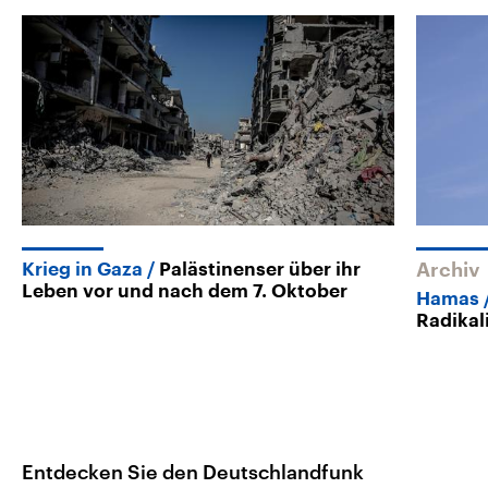
Krieg in Gaza
Palästinenser über ihr
Archiv
Leben vor und nach dem 7. Oktober
Hamas
Radikal
Entdecken Sie den Deutschlandfunk