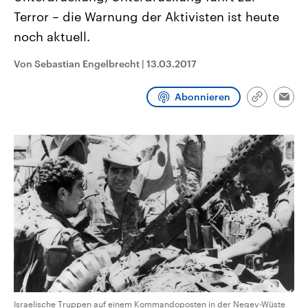
aktuelle Weltgeschehen.
Diese wird wie die Hisboll
Terror – die Warnung der Aktivisten ist heute
Libanon vom Iran unterstüt
noch aktuell.
Sendungen
Programm
Podcasts
Von Sebastian Engelbrecht
|
13.03.2017
Audio-Archiv
Abonnieren
Link
Emai
kopieren/te
Israelische Truppen auf einem Kommandoposten in der Negev-Wüste