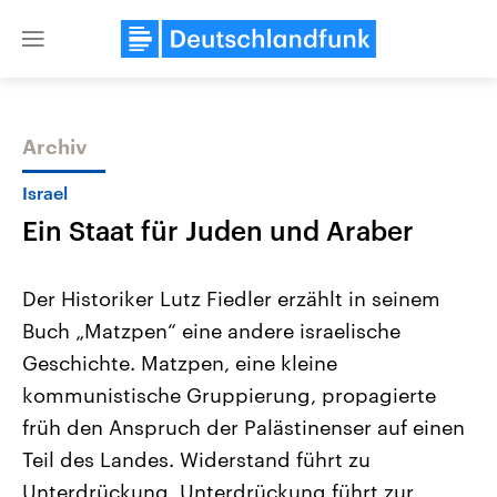
Close
menu
Archiv
Themen
Israel
Ein Staat für Juden und Araber
Der Historiker Lutz Fiedler erzählt in seinem
Buch „Matzpen“ eine andere israelische
Geschichte. Matzpen, eine kleine
USA
Nahostkonflikt
kommunistische Gruppierung, propagierte
Aktuelle Beiträge, Analysen und
Aktuelle Lage und Hinter
Der Überfall der palästine
Hintergründe
früh den Anspruch der Palästinenser auf einen
Wirtschaftlich und militärisch
Terrororganisation Hamas
Teil des Landes. Widerstand führt zu
gehören die Vereinigten Staaten zu
Oktober 2023 auf Israel ha
den mächtigsten Ländern der Erde,
Region wieder die Gewalt 
Unterdrückung, Unterdrückung führt zur
mit großem Einfluss auf das
Israel möchte die Hamas z