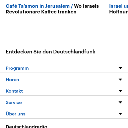
Café Ta'amon in Jerusalem
Wo Israels
Israel 
Revolutionäre Kaffee tranken
Hoffnun
Entdecken Sie den Deutschlandfunk
Programm
Programm
Hören
Alle Sendungen
Livestream
Kontakt
Die Nachrichten
Audios
Hörerservice
Service
Nachrichtenleicht
Podcasts
Social Media
FAQ
Über uns
Neue Beiträge auf dlf.de
Deutschlandfunk App
Newsletter
Deutschlandradio
Themen-Schwerpunkte
Nachrichten App
Deutschlandradio